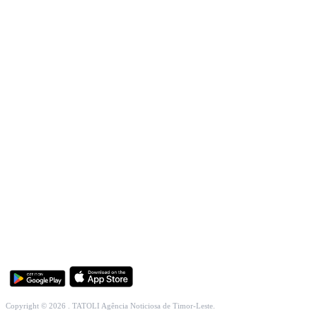
INCLUSÃO SOCIAL
SOCIEDADE CIVIL
INTERNACIONAL
ECONOMIA
EDUCAÇÃO
SAÚDE
MULTIMÉDIA
DESPORTO
Copyright © 2026 . TATOLI Agência Noticiosa de Timor-Leste.