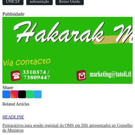
UNICEF
subnutrição
Reino Unido
Publisidade
Share
Facebook
Instagram
X
WhatsApp
Telegram
Related Articles
HEADLINE
Preparativos para sessão regional da OMS em Díli apresentados ao Conselho
de Ministros