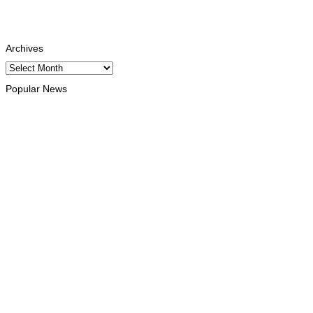
Tiktok
Follows
Archives
Archives
Popular News
INTERNACIONAL
Ramos-Horta destaca papel da Maratona Internacional de
Díli na mobilização da juventude
August 6, 2026
HEADLINE
Tatoli e AAP reforçam cooperação
para promover jornalismo
profissional em Timor-Leste