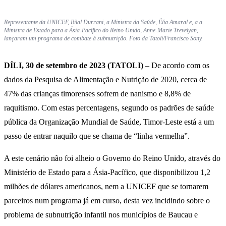
Representante da UNICEF, Bilal Durrani, a Ministra da Saúde, Élia Amaral e, a a
Ministra de Estado para a Ásia-Pacífico do Reino Unido, Anne-Marie Trevelyan,
lançaram um programa de combate à subnutrição. Foto da Tatoli/Francisco Sony.
DÍLI, 30 de setembro de 2023 (TATOLI)
– De acordo com os
dados da Pesquisa de Alimentação e Nutrição de 2020, cerca de
47% das crianças timorenses sofrem de nanismo e 8,8% de
raquitismo. Com estas percentagens, segundo os padrões de saúde
pública da Organização Mundial de Saúde, Timor-Leste está a um
passo de entrar naquilo que se chama de “linha vermelha”.
A este cenário não foi alheio o Governo do Reino Unido, através do
Ministério de Estado para a Ásia-Pacífico, que disponibilizou 1,2
milhões de dólares americanos, nem a UNICEF que se tornarem
parceiros num programa já em curso, desta vez incidindo sobre o
problema de subnutrição infantil nos municípios de Baucau e