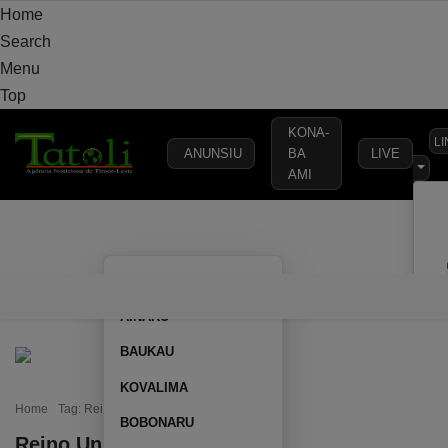
Home
Search
Menu
Top
KONA-
L
ANUNSIU
BA
LIVE
AMI
VARANDA
MUNICÍPIO
POLÍTICA
DEFESA
SEGURANÇA
AILEU
VARANDA
MUNICÍPIO
POLÍTICA
DEFESA
SEGURAN
AINARU
BAUKAU
KOVALIMA
Home
Tag: Reino Unido
BOBONARU
Reino Unido