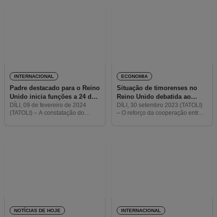
regulamentos necessários para a
anunciou a reabertura da
obtenção de Certificado de
embaixada em Timor-Leste, com
Origem, um
o
INTERNACIONAL
ECONOMIA
Padre destacado para o Reino
Situação de timorenses no
Unido inicia funções a 24 de
Reino Unido debatida ao
fevereiro
mais alto nível
DÍLI, 09 de fevereiro de 2024
DÍLI, 30 setembro 2023 (TATOLI)
(TATOLI) – A constatação do
– O reforço da cooperação entre o
elevado número de timorenses a
Reino Unido e Timor-Leste no
residir no Reino Unido, levou a
domínio de saúde e economia foi
Igreja Católica de Timor-Leste
o tema central da reunião entre
através do Arcebispo da
Arquidiocese
NOTÍCIAS DE HOJE
INTERNACIONAL