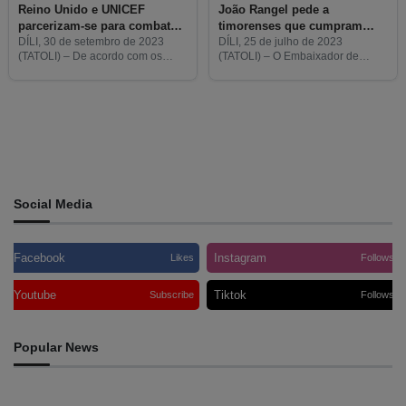
Reino Unido e UNICEF
João Rangel pede a
parcerizam-se para combater
timorenses que cumpram
subnutrição em Timor-Leste
regras de imigração do Reino
DÍLI, 30 de setembro de 2023
DÍLI, 25 de julho de 2023
(TATOLI) – De acordo com os
(TATOLI) – O Embaixador de
Unido
dados da Pesquisa de
Timor-Leste no Reino Unido,
Alimentação e Nutrição de 2020,
João Paulo Rangel, pediu aos
cerca de 47% das crianças
timorenses que respeitassem o
timorenses sofrem de
novo regulamento de migração
emitido
More posts
Social Media
Facebook
Instagram
Likes
Follows
Youtube
Tiktok
Subscribe
Follows
Popular News