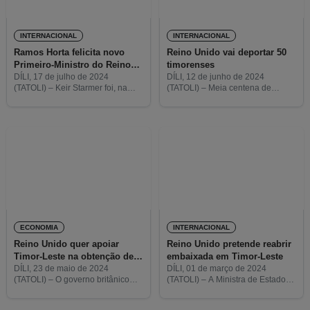
INTERNACIONAL
INTERNACIONAL
Ramos Horta felicita novo
Reino Unido vai deportar 50
Primeiro-Ministro do Reino
timorenses
Unido
DÍLI, 17 de julho de 2024
DÍLI, 12 de junho de 2024
(TATOLI) – Keir Starmer foi, na
(TATOLI) – Meia centena de
passada sexta-feira, indigitado
timorenses vão ser deportados do
Primeiro-Ministro do Reino Unido
Reino Unido no próximo mês, por
pelo Rei Carlos III, após o Partido
entrarem ilegalmente no país. A
Trabalhista conquistar maioria
informação foi
ECONOMIA
INTERNACIONAL
Reino Unido quer apoiar
Reino Unido pretende reabrir
Timor-Leste na obtenção de
embaixada em Timor-Leste
Certificado de Origem
DÍLI, 23 de maio de 2024
DÍLI, 01 de março de 2024
(TATOLI) – O governo britânico
(TATOLI) – A Ministra de Estado
timorense
tenciona apoiar Timor-Leste a
do Reino Unido para a Ásia-
elaborar a legislação e
Pacífico, Anne-Marie Trevelyan,