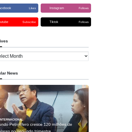
acebook
Instagram
Likes
Follows
outube
Tiktok
Subscribe
Follows
ives
ves
lar News
INTERNACIONAL
undo Petrolífero cresce 120 milhões de
ólares no segundo trimestre