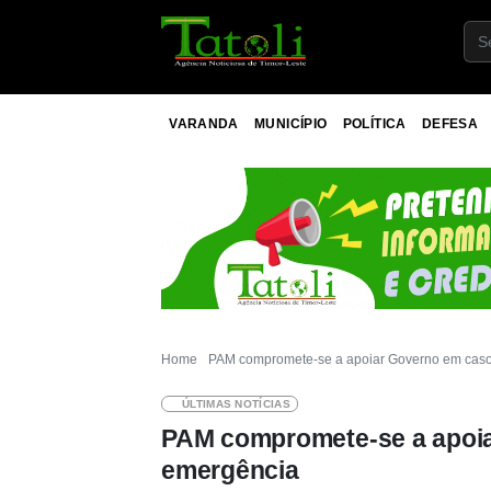
VARANDA
MUNICÍPIO
POLÍTICA
DEFESA
Home
PAM compromete-se a apoiar Governo em caso
ÚLTIMAS NOTÍCIAS
PAM compromete-se a apoia
emergência