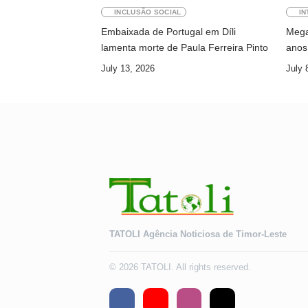
INCLUSÃO SOCIAL
IN
Embaixada de Portugal em Díli
Megaw
lamenta morte de Paula Ferreira Pinto
anos 
July 13, 2026
July 
TATOLI Agência Noticiosa de Timor-Leste
© 2026 TATOLI. All rights reserved.