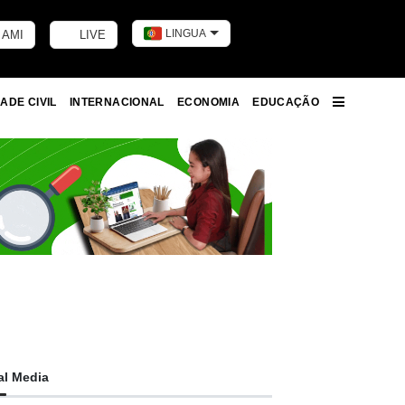
LINGUA
 AMI
LIVE
Toggle dark m
ADE CIVIL
INTERNACIONAL
ECONOMIA
EDUCAÇÃO
More
al Media