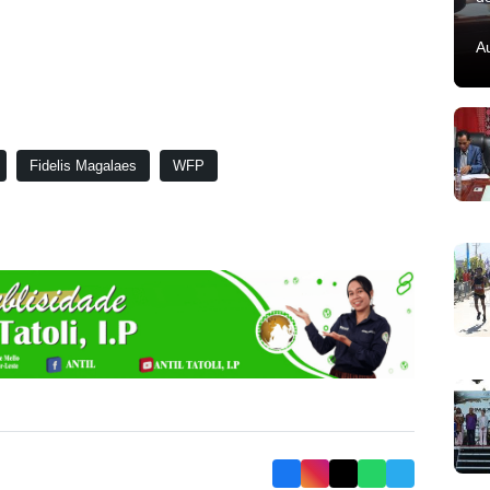
A
Fidelis Magalaes
WFP