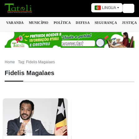
LINGUA
Togg
VARANDA
MUNICÍPIO
POLÍTICA
DEFESA
SEGURANÇA
JUSTIÇA
Home
Tag: Fidelis Magalaes
Fidelis Magalaes