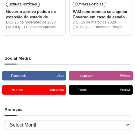
ÚLTIMAS NOTÍCIAS
ÚLTIMAS NOTÍCIAS
Governo aprova pedido de
PAM compromete-se a apoiar
extensão do estado de
Governo em caso de estado
emergência a Lú Olo
de emergência
DÍLI, 25 de novembro de 2020
DÍLI, 19 de março de 2020
(TATOLI) – O Governo aprovou,
(TATOLI) – O Diretor do Programa
em Conselho de Ministros, a
Alimentar Mundial (PAM),
proposta de pedido de extensão
Dangeng Liu, disse ontem que a
do estado de emergência por
organização internacional
mais 30 dias
manterá o apoio a Timor-Leste no
Social Media
Facebook
Instagram
Likes
Follows
Youtube
Tiktok
Subscribe
Follows
Archives
Archives