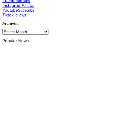
Facebook
Likes
Instagram
Follows
Youtube
Subscribe
Tiktok
Follows
Archives
Archives
Popular News
INTERNACIONAL
Timor Leste consolida homenagem ao legado da INTERFET
com avanço de memorial
August 7, 2026
INTERNACIONAL
Timor-Leste vai acolher 25.º Fórum Asiático de Liturgia em
setembro
August 7, 2026