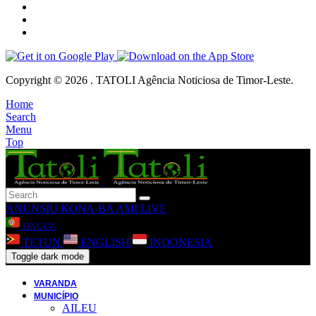
Copyright © 2026 . TATOLI Agência Noticiosa de Timor-Leste.
Home
Search
Menu
Top
ANUNSIU
KONA-BA AMI
LIVE
LINGUA
TETUN
ENGLISH
INDONESIA
Toggle dark mode
VARANDA
MUNICÍPIO
AILEU