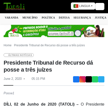
LINGUA
Togg
VARANDA
MUNICÍPIO
POLÍTICA
DEFESA
SEGURANÇA
JUSTIÇA
Home
Presidente Tribunal de Recurso dá posse a três juízes
ÚLTIMAS NOTÍCIAS
Presidente Tribunal de Recurso dá
posse a três juízes
June 2, 2020
05:15 PM
Posse1
DÍLI, 02 de Junho de 2020 (TATOLI) –
O Presidente