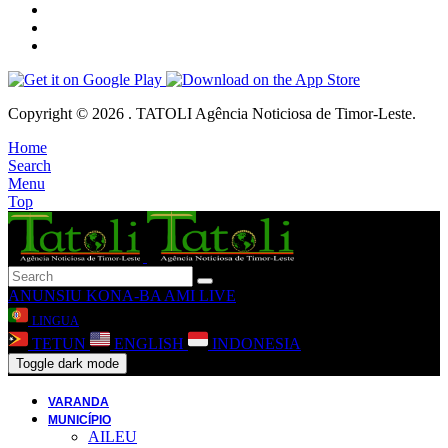
Copyright © 2026 . TATOLI Agência Noticiosa de Timor-Leste.
Home
Search
Menu
Top
ANUNSIU
KONA-BA AMI
LIVE
LINGUA
TETUN
ENGLISH
INDONESIA
Toggle dark mode
VARANDA
MUNICÍPIO
AILEU