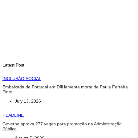
Timor-Leste vai acolher 25.º Fórum Asiático de Liturgia em
setembro
August 7, 2026
INTERNACIONAL
Arte e música aproximam Timor Leste e Indonésia no Garuda
Sakti Crossborder Fest 2026
August 7, 2026
Latest Post
INCLUSÃO SOCIAL
Embaixada de Portugal em Díli lamenta morte de Paula Ferreira
Pinto
July 13, 2026
HEADLINE
Governo aprova 277 vagas para promoção na Administração
Pública
August 5, 2026