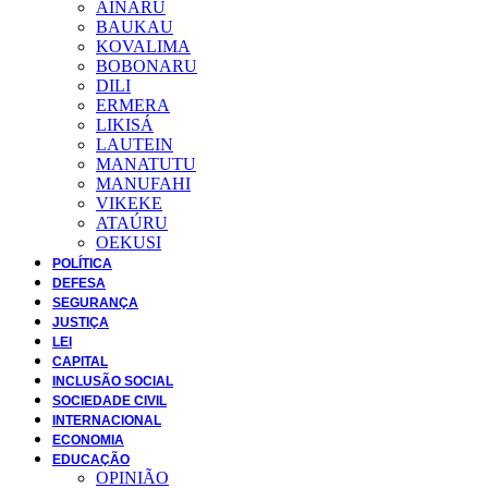
AINARU
BAUKAU
KOVALIMA
BOBONARU
DILI
ERMERA
LIKISÁ
LAUTEIN
MANATUTU
MANUFAHI
VIKEKE
ATAÚRU
OEKUSI
POLÍTICA
DEFESA
SEGURANÇA
JUSTIÇA
LEI
CAPITAL
INCLUSÃO SOCIAL
SOCIEDADE CIVIL
INTERNACIONAL
ECONOMIA
EDUCAÇÃO
OPINIÃO