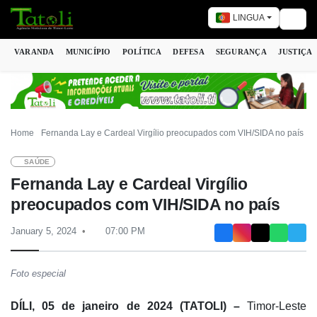
LINGUA
Togg
VARANDA
MUNICÍPIO
POLÍTICA
DEFESA
SEGURANÇA
JUSTIÇA
Home
Fernanda Lay e Cardeal Virgílio preocupados com VIH/SIDA no país
SAÚDE
Fernanda Lay e Cardeal Virgílio
preocupados com VIH/SIDA no país
January 5, 2024
07:00 PM
Foto especial
DÍLI, 05 de janeiro de 2024 (TATOLI) –
Timor-Leste