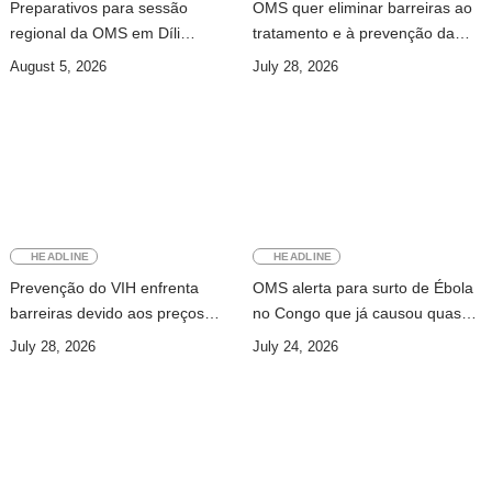
Preparativos para sessão
OMS quer eliminar barreiras ao
regional da OMS em Díli
tratamento e à prevenção da
apresentados ao Conselho de
hepatite
August 5, 2026
July 28, 2026
Ministros
HEADLINE
HEADLINE
Prevenção do VIH enfrenta
OMS alerta para surto de Ébola
barreiras devido aos preços
no Congo que já causou quase
elevados dos medicamentos e à
mil mortes
July 28, 2026
July 24, 2026
redução do financiamento