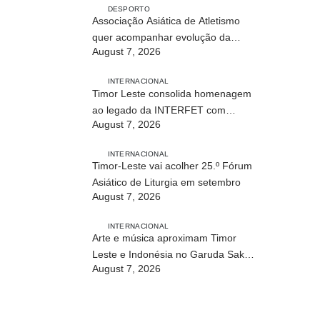
DESPORTO
Associação Asiática de Atletismo
quer acompanhar evolução da
August 7, 2026
modalidade em Timor Leste
INTERNACIONAL
Timor Leste consolida homenagem
ao legado da INTERFET com
August 7, 2026
avanço de memorial
INTERNACIONAL
Timor-Leste vai acolher 25.º Fórum
Asiático de Liturgia em setembro
August 7, 2026
INTERNACIONAL
Arte e música aproximam Timor
Leste e Indonésia no Garuda Sakti
August 7, 2026
Crossborder Fest 2026