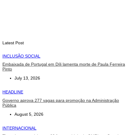
August 7, 2026
EDUCAÇÃO
Alunos de quatro a 14 anos vão beneficiar do programa Kid’s
Athletics
August 7, 2026
Latest Post
INCLUSÃO SOCIAL
Embaixada de Portugal em Díli lamenta morte de Paula Ferreira
Pinto
July 13, 2026
HEADLINE
Governo aprova 277 vagas para promoção na Administração
Pública
August 5, 2026
INTERNACIONAL