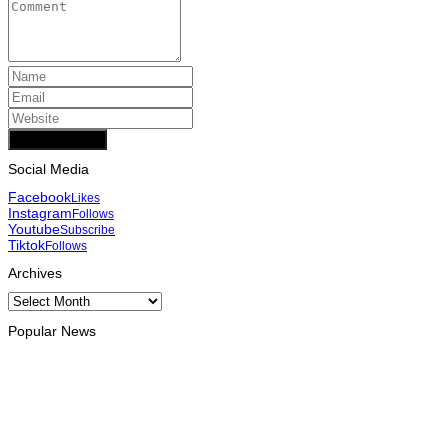
Add Comment
Social Media
Facebook
Likes
Instagram
Follows
Youtube
Subscribe
Tiktok
Follows
Archives
Archives
Popular News
INTERNACIONAL
Timor Leste consolida homenagem ao legado da INTERFET