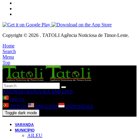
Copyright © 2026 . TATOLI Agência Noticiosa de Timor-Leste.
Home
Search
Menu
Top
ANUNSIU
KONA-BA AMI
LIVE
LINGUA
TETUN
ENGLISH
INDONESIA
Toggle dark mode
VARANDA
MUNICÍPIO
AILEU