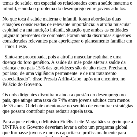
temas de saúde, em especial os relacionados com a saúde materna e
infantil, e ainda o problema do desemprego entre jovens adultos.
No que toca à saúde materna e infantil, foram abordadas duas
situações consideradas de relevante importância: a atrofia muscular
espinhal e a má nutrição infantil, situação que ambas as entidades
julgaram prementes de combater. Foram ainda discutidas sugestões
consideradas relevantes para aperfeiçoar o planeamento familiar em
Timor-Leste.
“Sinto-me preocupada, pois a atrofia muscular espinhal é uma
doença do foro genético. A saúde da mãe pode afetar a saúde da
criança e no país 15% das gravidezes são de alto risco. Precisam,
por isso, de uma vigilância permanente e de um tratamento
especializado”, disse Pressia Arifin-Cabo, após um encontro, no
Palácio do Governo.
Os dois dirigentes discutiram ainda a questão do desemprego no
país, que atinge uma taxa de 74% entre jovens adultos com menos
de 35 anos. O debate orientou-se no sentido de encontrar estratégias
que possam contribuir para reduzir aquela taxa.
Para aquele efeito, o Ministro Fidélis Leite Magalhães sugeriu que a
UNFPA e o Governo deveriam levar a cabo um programa global
que formasse jovens e que os capacitasse profissionalmente para