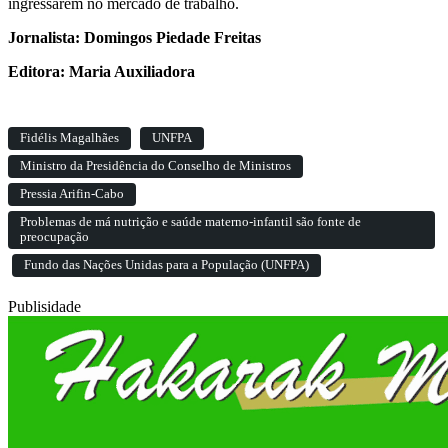
ingressarem no mercado de trabalho.
Jornalista: Domingos Piedade Freitas
Editora: Maria Auxiliadora
Fidélis Magalhães
UNFPA
Ministro da Presidência do Conselho de Ministros
Pressia Arifin-Cabo
Problemas de má nutrição e saúde materno-infantil são fonte de
preocupação
Fundo das Nações Unidas para a População (UNFPA)
Publisidade