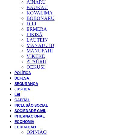
AINARU
BAUKAU
KOVALIMA
BOBONARU
DILI
ERMERA
LIKISÁ
LAUTEIN
MANATUTU
MANUFAHI
VIKEKE
ATAÚRU
OEKUSI
POLÍTICA
DEFESA
SEGURANÇA
JUSTIÇA
LEI
CAPITAL
INCLUSÃO SOCIAL
SOCIEDADE CIVIL
INTERNACIONAL
ECONOMIA
EDUCAÇÃO
OPINIÃO