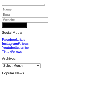
Add Comment
Social Media
Facebook
Likes
Instagram
Follows
Youtube
Subscribe
Tiktok
Follows
Archives
Archives
Popular News
INTERNACIONAL
Timor Leste consolida homenagem ao legado da INTERFET
com avanço de memorial