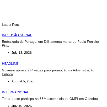
Alunos de quatro a 14 anos vão beneficiar do programa Kid’s
Athletics
August 7, 2026
Latest Post
INCLUSÃO SOCIAL
Embaixada de Portugal em Díli lamenta morte de Paula Ferreira
Pinto
July 13, 2026
HEADLINE
Governo aprova 277 vagas para promoção na Administração
Pública
August 5, 2026
INTERNACIONAL
Timor-Leste participa na 68.ª assembleia da OMPI em Genebra
July 10, 2026