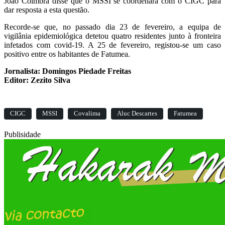
João Coimbra disse que o MSSI se coordenará com o CIGC para
dar resposta a esta questão.
Recorde-se que, no passado dia 23 de fevereiro, a equipa de
vigilânia epidemiológica detetou quatro residentes junto à fronteira
infetados com covid-19. A 25 de fevereiro, registou-se um caso
positivo entre os habitantes de Fatumea.
Jornalista: Domingos Piedade Freitas
Editor: Zezito Silva
CIGC
MSSI
Covalima
Aluc Descartes
Fatumea
Publisidade