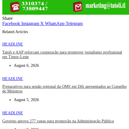
Share
Facebook
Instagram
X
WhatsApp
Telegram
Related Articles
HEADLINE
Tatoli e AAP reforçam cooperação para promover jornalismo profissional
em Timor-Leste
August 6, 2026
HEADLINE
Preparativos para sessão regional da OMS em Díli apresentados ao Conselho
de Ministros
August 5, 2026
HEADLINE
Governo aprova 277 vagas para promoção na Administração Pública