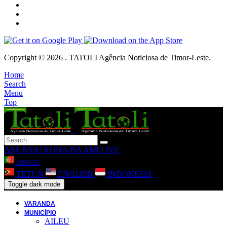
Copyright © 2026 . TATOLI Agência Noticiosa de Timor-Leste.
Home
Search
Menu
Top
ANUNSIU
KONA-BA AMI
LIVE
LINGUA
TETUN
ENGLISH
INDONESIA
Toggle dark mode
VARANDA
MUNICÍPIO
AILEU