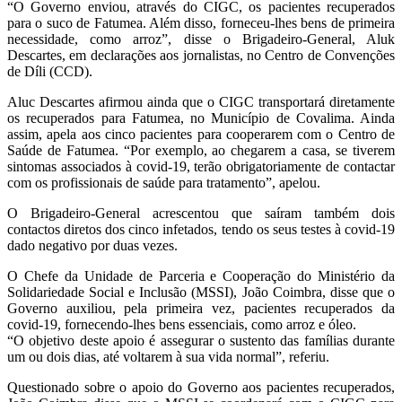
“O Governo enviou, através do CIGC, os pacientes recuperados
para o suco de Fatumea. Além disso, forneceu-lhes bens de primeira
necessidade, como arroz”, disse o Brigadeiro-General, Aluk
Descartes, em declarações aos jornalistas, no Centro de Convenções
de Díli (CCD).
Aluc Descartes afirmou ainda que o CIGC transportará diretamente
os recuperados para Fatumea, no Município de Covalima. Ainda
assim, apela aos cinco pacientes para cooperarem com o Centro de
Saúde de Fatumea. “Por exemplo, ao chegarem a casa, se tiverem
sintomas associados à covid-19, terão obrigatoriamente de contactar
com os profissionais de saúde para tratamento”, apelou.
O Brigadeiro-General acrescentou que saíram também dois
contactos diretos dos cinco infetados, tendo os seus testes à covid-19
dado negativo por duas vezes.
O Chefe da Unidade de Parceria e Cooperação do Ministério da
Solidariedade Social e Inclusão (MSSI), João Coimbra, disse que o
Governo auxiliou, pela primeira vez, pacientes recuperados da
covid-19, fornecendo-lhes bens essenciais, como arroz e óleo.
“O objetivo deste apoio é assegurar o sustento das famílias durante
um ou dois dias, até voltarem à sua vida normal”, referiu.
Questionado sobre o apoio do Governo aos pacientes recuperados,