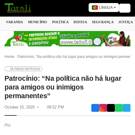
LINGUA
Togg
VARANDA
MUNICÍPIO
POLÍTICA
DEFESA
SEGURANÇA
JUSTIÇA
Home
Patrocínio: “Na política não há lugar para amigos ou inimigos permanen
ÚLTIMAS NOTÍCIAS
Patrocínio: “Na política não há lugar
para amigos ou inimigos
permanentes”
October 15, 2020
09:52 PM
Pts