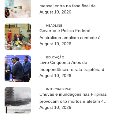
mensal entra na fase final de
August 10, 2026
ensaios clínicos
HEADLINE
Governo e Polícia Federal
Australiana ampliam combate à
August 10, 2026
exploração infantil online
EDUCAÇÃO
Livro Cinquenta Anos de
Independência retrata trajetória de
August 10, 2026
Timor-Leste
INTERNACIONAL
Chuvas e inundações nas Filipinas
provocam oito mortos e afetam 486
August 10, 2026
mil pessoas