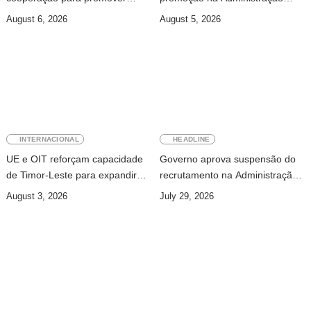
jornalismo profissional em
Pública
August 6, 2026
August 5, 2026
Timor-Leste
INTERNACIONAL
HEADLINE
UE e OIT reforçam capacidade
Governo aprova suspensão do
de Timor-Leste para expandir
recrutamento na Administração
cobertura da segurança social
Pública
August 3, 2026
July 29, 2026