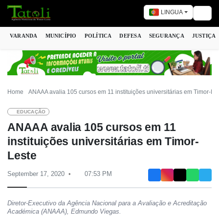
LINGUA
Togg
VARANDA
MUNICÍPIO
POLÍTICA
DEFESA
SEGURANÇA
JUSTIÇA
Home
ANAAA avalia 105 cursos em 11 instituições universitárias em Timor-Le
EDUCAÇÃO
ANAAA avalia 105 cursos em 11
instituições universitárias em Timor-
Leste
September 17, 2020
07:53 PM
Diretor-Executivo da Agência Nacional para a Avaliação e Acreditação
Académica (ANAAA), Edmundo Viegas.