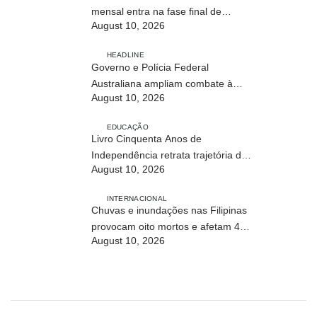
mensal entra na fase final de
August 10, 2026
ensaios clínicos
HEADLINE
Governo e Polícia Federal
Australiana ampliam combate à
August 10, 2026
exploração infantil online
EDUCAÇÃO
Livro Cinquenta Anos de
Independência retrata trajetória de
August 10, 2026
Timor-Leste
INTERNACIONAL
Chuvas e inundações nas Filipinas
provocam oito mortos e afetam 486
August 10, 2026
mil pessoas