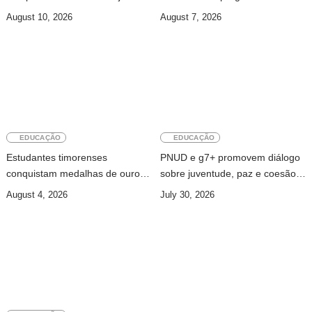
de Timor-Leste
Athletics
August 10, 2026
August 7, 2026
EDUCAÇÃO
EDUCAÇÃO
Estudantes timorenses
PNUD e g7+ promovem diálogo
conquistam medalhas de ouro e
sobre juventude, paz e coesão
prata na Conferência da ASEAN
social em Timor-Leste
August 4, 2026
July 30, 2026
sobre Liderança Estudantil