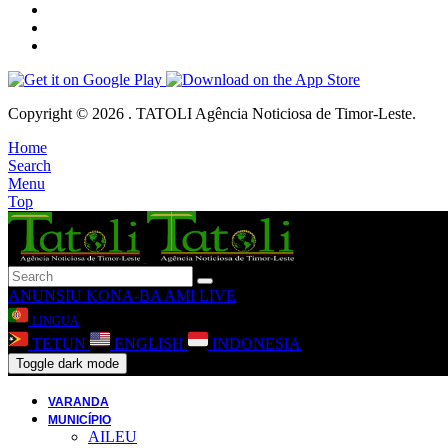
Copyright © 2026 . TATOLI Agência Noticiosa de Timor-Leste.
Home
Search
Menu
Top
ANUNSIU
KONA-BA AMI
LIVE
LINGUA
TETUN
ENGLISH
INDONESIA
Toggle dark mode
VARANDA
MUNICÍPIO
AILEU