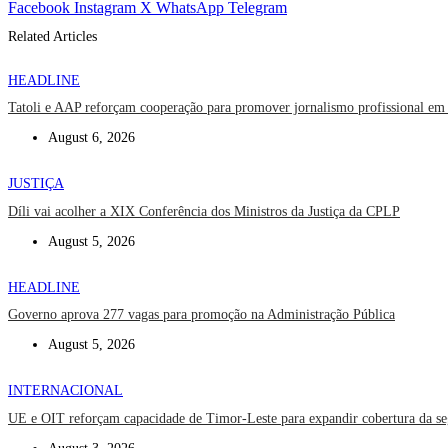
Facebook
Instagram
X
WhatsApp
Telegram
Related Articles
HEADLINE
Tatoli e AAP reforçam cooperação para promover jornalismo profissional em
August 6, 2026
JUSTIÇA
Díli vai acolher a XIX Conferência dos Ministros da Justiça da CPLP
August 5, 2026
HEADLINE
Governo aprova 277 vagas para promoção na Administração Pública
August 5, 2026
INTERNACIONAL
UE e OIT reforçam capacidade de Timor-Leste para expandir cobertura da se