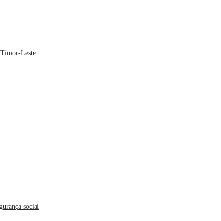
 Timor-Leste
gurança social