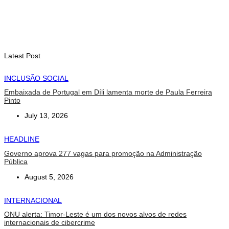
INTERNACIONAL
Arte e música aproximam Timor Leste e Indonésia no Garuda
Sakti Crossborder Fest 2026
August 7, 2026
Latest Post
INCLUSÃO SOCIAL
Embaixada de Portugal em Díli lamenta morte de Paula Ferreira
Pinto
July 13, 2026
HEADLINE
Governo aprova 277 vagas para promoção na Administração
Pública
August 5, 2026
INTERNACIONAL
ONU alerta: Timor-Leste é um dos novos alvos de redes
internacionais de cibercrime