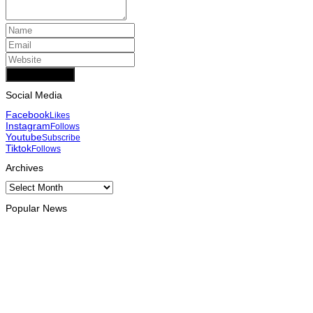
Add Comment
Social Media
Facebook
Likes
Instagram
Follows
Youtube
Subscribe
Tiktok
Follows
Archives
Archives
Popular News
INTERNACIONAL
Atletas timorenses e chineses dominam a Maratona
Internacional de Díli