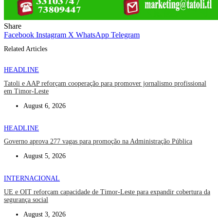
Share
Facebook
Instagram
X
WhatsApp
Telegram
Related Articles
HEADLINE
Tatoli e AAP reforçam cooperação para promover jornalismo profissional
em Timor-Leste
August 6, 2026
HEADLINE
Governo aprova 277 vagas para promoção na Administração Pública
August 5, 2026
INTERNACIONAL
UE e OIT reforçam capacidade de Timor-Leste para expandir cobertura da
segurança social
August 3, 2026