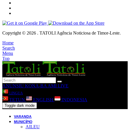
Copyright © 2026 . TATOLI Agência Noticiosa de Timor-Leste.
Home
Search
Menu
Top
ANUNSIU
KONA-BA AMI
LIVE
LINGUA
TETUN
ENGLISH
INDONESIA
Toggle dark mode
VARANDA
MUNICÍPIO
AILEU