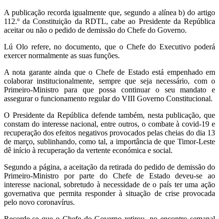
A publicação recorda igualmente que, segundo a alínea b) do artigo
112.º da Constituição da RDTL, cabe ao Presidente da República
aceitar ou não o pedido de demissão do Chefe do Governo.
Lú Olo refere, no documento, que o Chefe do Executivo poderá
exercer normalmente as suas funções.
A nota garante ainda que o Chefe de Estado está empenhado em
colaborar institucionalmente, sempre que seja necessário, com o
Primeiro-Ministro para que possa continuar o seu mandato e
assegurar o funcionamento regular do VIII Governo Constitucional.
O Presidente da República defende também, nesta publicação, que
constam do interesse nacional, entre outros, o combate à covid-19 e
recuperação dos efeitos negativos provocados pelas cheias do dia 13
de março, sublinhando, como tal, a importância de que Timor-Leste
dê início à recuperação da vertente económica e social.
Segundo a página, a aceitação da retirada do pedido de demissão do
Primeiro-Ministro por parte do Chefe de Estado deveu-se ao
interesse nacional, sobretudo à necessidade de o país ter uma ação
governativa que permita responder à situação de crise provocada
pelo novo coronavírus.
Recorde-se que o Chefe do Governo retirou, no encontro semanal