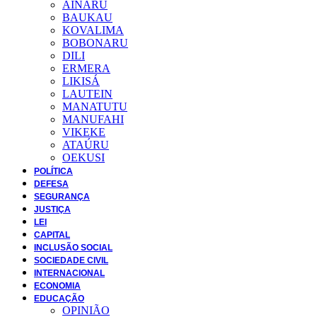
AINARU
BAUKAU
KOVALIMA
BOBONARU
DILI
ERMERA
LIKISÁ
LAUTEIN
MANATUTU
MANUFAHI
VIKEKE
ATAÚRU
OEKUSI
POLÍTICA
DEFESA
SEGURANÇA
JUSTIÇA
LEI
CAPITAL
INCLUSÃO SOCIAL
SOCIEDADE CIVIL
INTERNACIONAL
ECONOMIA
EDUCAÇÃO
OPINIÃO