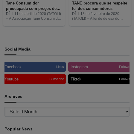
Tane Consumidor
TANE procura que se respeite
preocupada com preços de
lei dos consumidores
combustíveis
DÍLI, 11 de abril de 2020 (TATOLI)
DÍLI, 18 de fevereiro de 2020
– A Associação Tane Consumidor
(TATOLI) – A lei de defesa do
manifestou hoje preocupação
consumidor em Timor-Leste é
com os preços dos combustíveis
recente, mas ainda não está
em Timor-Leste e exige aos
devidamente implementada e
operadores económicos que
reconhecida pelos consumidores,
distribuem
agentes
Social Media
Facebook
Instagram
Likes
Follows
Youtube
Tiktok
Subscribe
Follows
Archives
Archives
Popular News