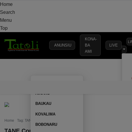
Home
Search
Menu
Top
KONA-
L
ANUNSIU
BA
LIVE
AMI
VARANDA
MUNICÍPIO
POLÍTICA
DEFESA
SEGURANÇA
AILEU
VARANDA
MUNICÍPIO
POLÍTICA
DEFESA
SEGURAN
AINARU
BAUKAU
KOVALIMA
Home
Tag: TANE Consumidor
BOBONARU
TANE Consumidor