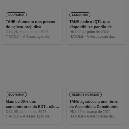
ECONOMIA
ECONOMIA
TANE: Aumento dos preços
TANE pede a IQTL que
do açúcar prejudica
disponibilize padrão de
pequenas indústrias
qualidade dos produtos
DÍLI, 26 de janeiro de 2023
DÍLI, 08 de julho de 2022
(TATOLI) – A Associação de
(TATOLI) – A Associação da
locais
Defesa dos Consumidores de
Defesa dos Consumidores
Timor-Leste (TANE) informou que
(TANE) pede ao Instituto para a
o aumento dos preços de açúcar
Qualidade de Timor-Leste, I.P.
tem impacto negativo nas
(IQTL) que disponibilize o padrão
ECONOMIA
ÚLTIMAS NOTÍCIAS
Mais de 30% dos
TANE agradece a membros
consumidores da EDTL não
da Assembleia Constituinte
apresentam queixa sobre
DÍLI, 05 de junho de 2022
DÍLI, 22 de março de 2021
(TATOLI) – A Associação de
(TATOLI) – A Associação de
cortes de energia
Defesa dos Consumidores
Defesa do Consumidor (TANE)
(TANE) revelou que 36% dos
disse prezar, no âmbito da décima