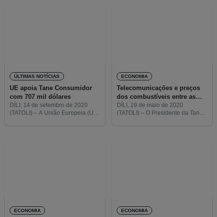
consumidores da Eletricidade de
nona comemoração do dia da
Timor-Leste (EDTL) não
Constituição da República
apresentam queixa sobre
ÚLTIMAS NOTÍCIAS
ECONOMIA
UE apoia Tane Consumidor
Telecomunicações e preços
com 707 mil dólares
dos combustíveis entre as
principais queixas dos
DÍLI, 14 de setembro de 2020
DÍLI, 19 de maio de 2020
(TATOLI) – A União Europeia (UE)
(TATOLI) – O Presidente da Tane
consumidores
apoia a Associação de Defesa
Consumidor, António Ramos,
dos Direitos do Consumidor em
disse que as principais queixas
Timor-Leste (Tane Consumidor)
apresentadas a esta associação,
com 707 mil dólares americanos
durante o estado de emergência,
para
ECONOMIA
ECONOMIA