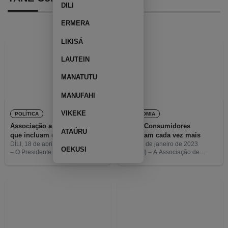
DILI
ERMERA
LIKISÁ
LAUTEIN
MANATUTU
MANUFAHI
VIKEKE
POLÍTICA
ECONOMIA
Associação apela a partidos
TANE: Consumidores
ATAÚRU
que incluam direito dos
reclamam cada vez mais
consumidores nas agendas
DÍLI, 18 de abril de 2023 (TATOLI)
DÍLI, 20 de janeiro de 2023
OEKUSI
– O Presidente da Associação de
(TATOLI) – A Associação de
políticas
Defesa dos Consumidores de
Defesa dos Consumidores de
Timor-Leste (TANE), António
Timor-Leste (TANE) recebeu
Ramos da Silva, apelou aos
várias reclamações relativas aos
partidos políticos, na segunda-
serviços de atendimento público,
feira,
disse o Presidente