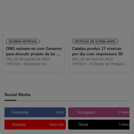
Timor Aid.
“Laboratório para a Vida” é um
ÚLTIMAS NOTÍCIAS
NOTÍCIAS DE ÚLTIMA HORA
ONG reúnem-se com Governo
Catalpa produz 17 viseiras
para discutir projeto de lei de
por dia com impressora 3D
criminalização da difamação
DÍLI, 25 de agosto de 2020
DÍLI, 05 de maio de 2020
(TATOLI) – Elementos do
(TATOLI) – O Gestor de Produção
Movimento Contra a Lei de
da Catalpa, Pedro Luís Marques
Criminalização da Difamação
de Almeida, disse que esta ONG
reuniram-se hoje, no Palácio do
produz por dia 17 viseiras com
Governo, com o Ministro da
Presidência
Social Media
Facebook
Instagram
Likes
Follows
Youtube
Tiktok
Subscribe
Follows