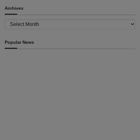
Archives
Archives
Popular News
INTERNACIONAL
Atletas timorenses e chineses dominam a Maratona
Internacional de Díli