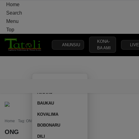
Home
Search
Menu
Top
KONA-
ANUNSIU
LIVE
BA AMI
VARANDA
MUNICÍPIO
POLÍTICA
DEFESA
SEGURANÇA
AILEU
VARANDA
MUNICÍPIO
POLÍTICA
DEFESA
SEGURAN
AINARU
BAUKAU
KOVALIMA
Home
Tag: ONG
BOBONARU
ONG
DILI