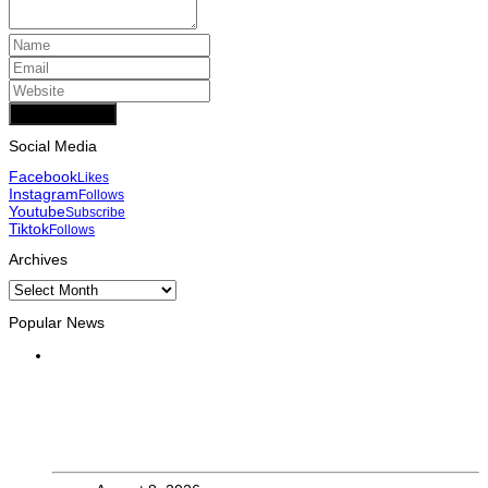
Add Comment
Social Media
Facebook
Likes
Instagram
Follows
Youtube
Subscribe
Tiktok
Follows
Archives
Archives
Popular News
INTERNACIONAL
Atletas timorenses e chineses dominam a Maratona
Internacional de Díli