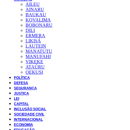
AILEU
AINARU
BAUKAU
KOVALIMA
BOBONARU
DILI
ERMERA
LIKISÁ
LAUTEIN
MANATUTU
MANUFAHI
VIKEKE
ATAÚRU
OEKUSI
POLÍTICA
DEFESA
SEGURANÇA
JUSTIÇA
LEI
CAPITAL
INCLUSÃO SOCIAL
SOCIEDADE CIVIL
INTERNACIONAL
ECONOMIA
EDUCAÇÃO