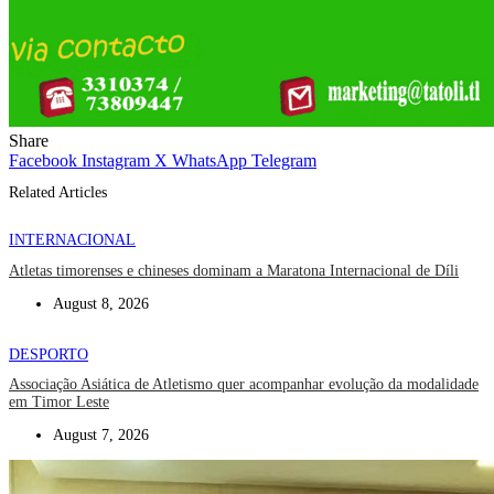
Share
Facebook
Instagram
X
WhatsApp
Telegram
Related Articles
INTERNACIONAL
Atletas timorenses e chineses dominam a Maratona Internacional de Díli
August 8, 2026
DESPORTO
Associação Asiática de Atletismo quer acompanhar evolução da modalidade
em Timor Leste
August 7, 2026