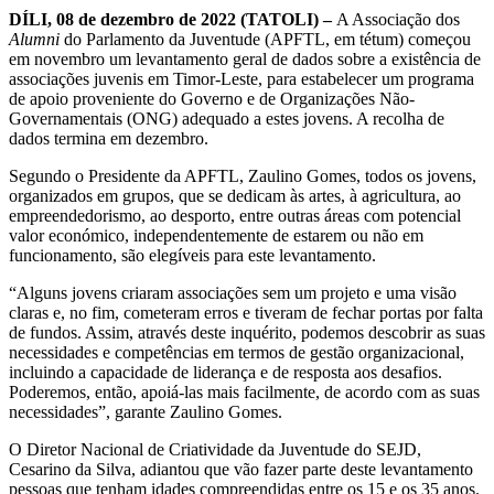
DÍLI, 08 de dezembro de 2022 (TATOLI) –
A Associação dos
Alumni
do Parlamento da Juventude (APFTL, em tétum) começou
em novembro um levantamento geral de dados sobre a existência de
associações juvenis em Timor-Leste, para estabelecer um programa
de apoio proveniente do Governo e de Organizações Não-
Governamentais (ONG) adequado a estes jovens. A recolha de
dados termina em dezembro.
Segundo o Presidente da APFTL, Zaulino Gomes, todos os jovens,
organizados em grupos, que se dedicam às artes, à agricultura, ao
empreendedorismo, ao desporto, entre outras áreas com potencial
valor económico, independentemente de estarem ou não em
funcionamento, são elegíveis para este levantamento.
“Alguns jovens criaram associações sem um projeto e uma visão
claras e, no fim, cometeram erros e tiveram de fechar portas por falta
de fundos. Assim, através deste inquérito, podemos descobrir as suas
necessidades e competências em termos de gestão organizacional,
incluindo a capacidade de liderança e de resposta aos desafios.
Poderemos, então, apoiá-las mais facilmente, de acordo com as suas
necessidades”, garante Zaulino Gomes.
O Diretor Nacional de Criatividade da Juventude do SEJD,
Cesarino da Silva, adiantou que vão fazer parte deste levantamento
pessoas que tenham idades compreendidas entre os 15 e os 35 anos.