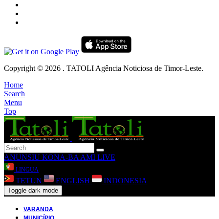
Copyright © 2026 . TATOLI Agência Noticiosa de Timor-Leste.
Home
Search
Menu
Top
ANUNSIU
KONA-BA AMI
LIVE
LINGUA
TETUN
ENGLISH
INDONESIA
Toggle dark mode
VARANDA
MUNICÍPIO