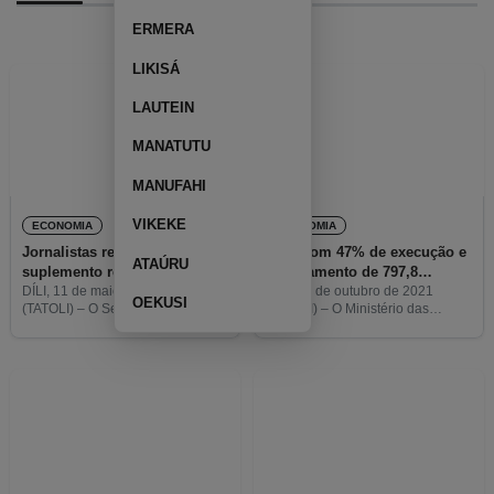
ERMERA
LIKISÁ
LAUTEIN
MANATUTU
MANUFAHI
VIKEKE
ECONOMIA
ECONOMIA
Jornalistas recebem
OGE com 47% de execução e
ATAÚRU
suplemento remuneratório
levantamento de 797,8
milhões de dólares do Fundo
DÍLI, 11 de maio de 2021
DÍLI, 05 de outubro de 2021
OEKUSI
(TATOLI) – O Secretariado
(TATOLI) – O Ministério das
Petrolífero em setembro
Técnico do Fundo Covid-19 do
Finanças (MF) efetuou, em
Ministério das Finanças (MF)
setembro, um levantamento do
pagou o suplemento
Fundo Petrolífero no valor de
remuneratório destinado a 409
797,8 milhões de dólares
profissionais de comunicação
americanos,