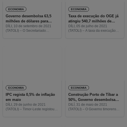
ECONOMIA
ECONOMIA
Governo desembolsa 63,5
Taxa de execução do OGE já
milhões de dólares para
atingiu 540,7 milhões de
pagar a empresas
dólares
DÍLI, 10 de setembro de 2021
DÍLI, 05 de julho de 2021
(TATOLI) – O Secretariado
(TATOLI) – A taxa da execução
fornecedoras da Cesta Básica
Técnico do Fundo Covid-19 do
real do Orçamento Geral do
Ministério das Finanças (MF) já
Estado (OGE) de 2021, no
concluiu, a 09 de setembro, o
segundo trimestre, já atingiu os
pagamento de 63,5
27%, o
ECONOMIA
ECONOMIA
IPC regista 0,5% de inflação
Construção Porto de Tíbar a
em maio
50%, Governo desembolsa
64,7 milhões de dólares
DÍLI, 29 de junho de 2021
DILÍ, 31 de maio de 2021
(TATOLI) – Timor-Leste registou,
(TATOLI) – O Governo timorense
em maio, uma inflação de 0,5%
desembolsou, entre agosto de
no Índice de Preços ao
2019 e maio deste ano, 64,7
Consumidor (IPC), face ao mês
milhões de dólares americanos