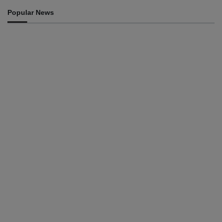
Popular News
INTERNACIONAL
Atletas timorenses e chineses dominam a Maratona
Internacional de Díli
August 8, 2026
DESPORTO
Associação Asiática de Atletismo quer