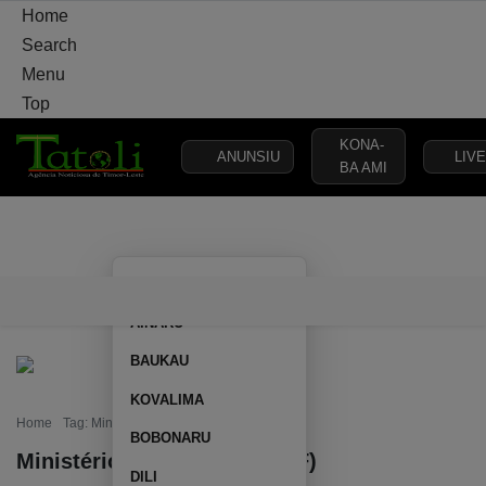
Home
Search
Menu
Top
KONA-
ANUNSIU
LIVE
BA AMI
VARANDA
MUNICÍPIO
POLÍTICA
DEFESA
SEGURANÇA
AILEU
VARANDA
MUNICÍPIO
POLÍTICA
DEFESA
SEGURAN
AINARU
BAUKAU
KOVALIMA
Home
Tag: Ministério das Finanças (MF)
BOBONARU
Ministério das Finanças (MF)
DILI