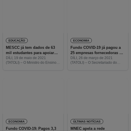
anterior, em que
para a empresa Timor
EDUCAÇÃO
ECONOMIA
MESCC já tem dados de 63
Fundo COVID-19 já pagou a
mil estudantes para apoiar
25 empresas fornecedoras da
com internet gratuita
“Cesta Básica”
DÍLI, 19 de maio de 2021
DÍLI, 26 de março de 2021
(TATOLI) – O Ministro do Ensino
(TATOLI) – O Secretariado do
Superior, Ciência e Cultura
Fundo COVID-19 do Ministério
(MESCC), Longuinhos dos
das Finanças (MF) pagou a 25
Santos, disse que o ministério
empresas locais o fornecimento
recebeu, até agora, dados de
de alimentos ao programa
ECONOMIA
ÚLTIMAS NOTÍCIAS
Fundo COVID-19: Pagos 3,3
MNEC apela a rede