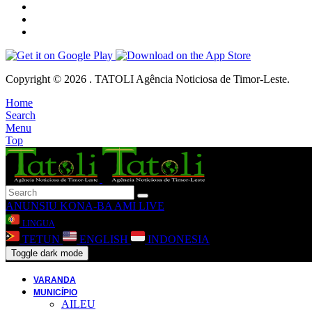
Copyright © 2026 . TATOLI Agência Noticiosa de Timor-Leste.
Home
Search
Menu
Top
ANUNSIU
KONA-BA AMI
LIVE
LINGUA
TETUN
ENGLISH
INDONESIA
Toggle dark mode
VARANDA
MUNICÍPIO
AILEU