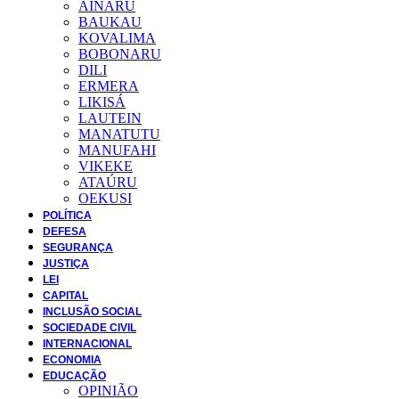
AINARU
BAUKAU
KOVALIMA
BOBONARU
DILI
ERMERA
LIKISÁ
LAUTEIN
MANATUTU
MANUFAHI
VIKEKE
ATAÚRU
OEKUSI
POLÍTICA
DEFESA
SEGURANÇA
JUSTIÇA
LEI
CAPITAL
INCLUSÃO SOCIAL
SOCIEDADE CIVIL
INTERNACIONAL
ECONOMIA
EDUCAÇÃO
OPINIÃO