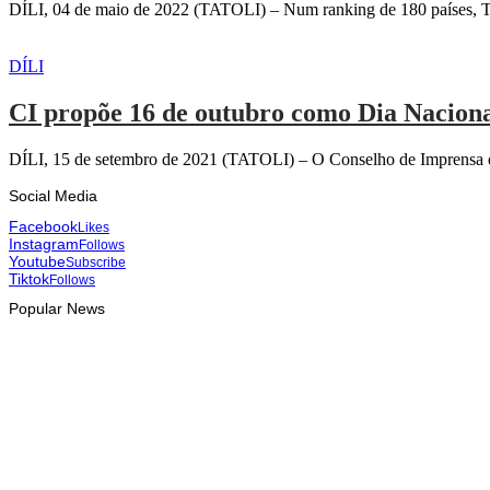
DÍLI, 04 de maio de 2022 (TATOLI) – Num ranking de 180 países, Tim
DÍLI
CI propõe 16 de outubro como Dia Nacion
DÍLI, 15 de setembro de 2021 (TATOLI) – O Conselho de Imprensa de
Social Media
Facebook
Likes
Instagram
Follows
Youtube
Subscribe
Tiktok
Follows
Popular News
HEADLINE
Tatoli e AAP reforçam cooperação para promover jornalismo pr
August 6, 2026