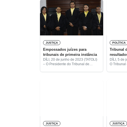
JUSTIÇA
POLÍTICA
Empossados juízes para
Tribunal 
tribunais de primeira instância
resultados
DÍLI, 20 de junho de 2023 (TATOLI)
DÍLI, 5 de
– O Presidente do Tribunal de
O Tribunal
Recurso, Deolindo dos Santos,
anunciou h
empossou novos juízes para o
definitivos
Tribunal Judicial de Primeira
realizadas 
Instância, em diferentes
por
JUSTIÇA
JUSTIÇA