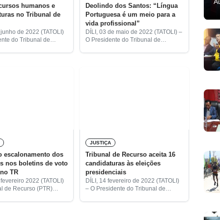
A
ecursos humanos e
Deolindo dos Santos: “Língua
uturas no Tribunal de
Portuguesa é um meio para a
vida profissional”
e junho de 2022 (TATOLI)
DÍLI, 03 de maio de 2022 (TATOLI) –
ente do Tribunal de
O Presidente do Tribunal de
eolindo dos Santos,
Recurso, Deolindo dos Santos,
ue faltam recursos
realçou que, após a independência
infraestruturas
de Timor-Leste, todos os
 para um normal
operadores judiciários têm
ento
JUSTIÇA
do escalonamento dos
Tribunal de Recurso aceita 16
s nos boletins de voto
candidaturas às eleições
 no TR
presidenciais
 fevereiro 2022 (TATOLI)
DÍLI, 14 fevereiro de 2022 (TATOLI)
al de Recurso (PTR)
– O Presidente do Tribunal de
je, os candidatos a
Recurso (PTR), Deolindo dos
 da República (PR) para
Santos, revelou, hoje, que foram
hes atribuir uma ordem
admitidos 16 candidatos às eleições
para a Presidência