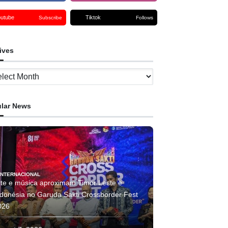
outube
Tiktok
Subscribe
Follows
ives
ves
lar News
INTERNACIONAL
rte e música aproximam Timor Leste e
ndonésia no Garuda Sakti Crossborder Fest
026