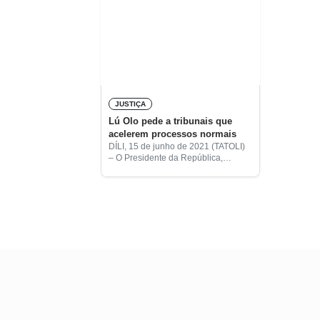
JUSTIÇA
Lú Olo pede a tribunais que
acelerem processos normais
DÍLI, 15 de junho de 2021 (TATOLI)
– O Presidente da República,
Francisco Guterres Lú Olo, pediu
aos tribunais que acelerassem os
casos normais de cidadãos, não
apenas os
More posts