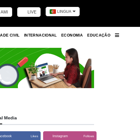
LINGUA
 AMI
LIVE
Toggle dark m
ADE CIVIL
INTERNACIONAL
ECONOMIA
EDUCAÇÃO
More
al Media
acebook
Instagram
Likes
Follows