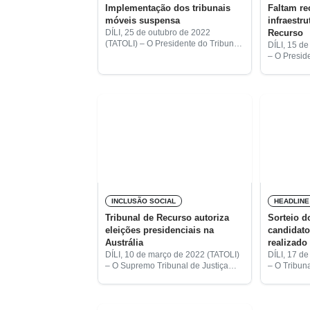
Implementação dos tribunais
Faltam r
móveis suspensa
infraestr
Recurso
DÍLI, 25 de outubro de 2022
(TATOLI) – O Presidente do Tribunal
DÍLI, 15 d
de Recurso, Deolindo dos Santos,
– O Presid
disse hoje que o Conselho Superior
Recurso, D
da Magistratura Judicial suspendeu
informou q
o processo
humanos e 
adequadas
funcionam
INCLUSÃO SOCIAL
HEADLINE
Tribunal de Recurso autoriza
Sorteio 
eleições presidenciais na
candidato
Austrália
realizado
DÍLI, 10 de março de 2022 (TATOLI)
DÍLI, 17 de
– O Supremo Tribunal de Justiça
– O Tribun
(STJ), através do Tribunal de
sorteou, ho
Recurso (TR), impugnou decisão da
Presidente
CNE, autorizando eleições
efeito de l
presidências na Austrália.
nos