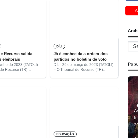
Y
Arch
Archi
DÍLI
de Recurso valida
Já é conhecida a ordem dos
 eleitorais
partidos no boletim de voto
Popu
 junho de 2023 (TATOLI) –
DÍLI, 29 de março de 2023 (TATOLI)
 de Recurso (TR)
– O Tribunal de Recurso (TR)
oje os resultados
sorteou hoje o ordenamento nos
 das eleições legislativas
boletins de voto dos 17 partidos
no dia 21 de maio. Está,
candidatos às eleições
parlamentares.
A
I
2
EDUCAÇÃO