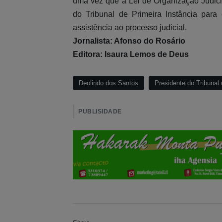
uma vez que a Lei de Organização Judiciá
do Tribunal de Primeira Instância para
assistência ao processo judicial.
Jornalista: Afonso do Rosário
Editora: Isaura Lemos de Deus
Deolindo dos Santos
Presidente do Tribunal
PUBLISIDADE