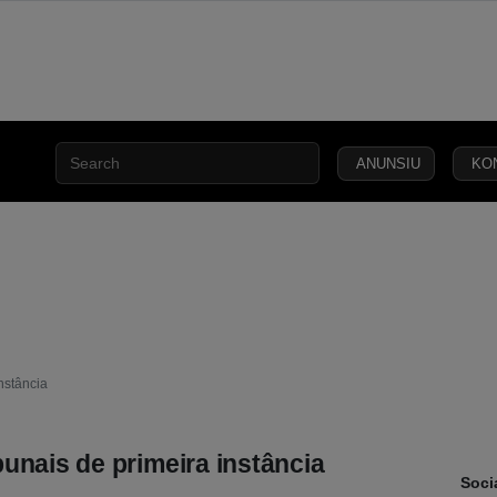
ANUNSIU
KO
INCLUSÃO
ESA
SEGURANÇA
JUSTIÇA
LEI
CAPITAL
SOCIAL
C
nstância
unais de primeira instância
Soci