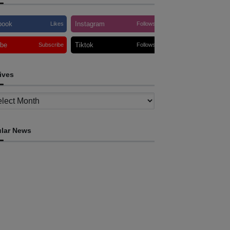
book
Instagram
Likes
Follows
ube
Tiktok
Subscribe
Follows
ives
ves
lar News
INTERNACIONAL
tletas timorenses e chineses dominam a