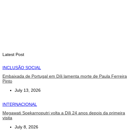
INTERNACIONAL
Contingente militar australiano chega a Díli para participar na
Maratona Internacional de 2026
August 6, 2026
Latest Post
INCLUSÃO SOCIAL
Embaixada de Portugal em Díli lamenta morte de Paula Ferreira
Pinto
July 13, 2026
INTERNACIONAL
Megawati Soekarnoputri volta a Díli 24 anos depois da primeira
visita
July 8, 2026