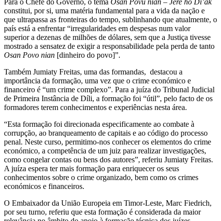
Para o Chefe do Governo, o tema
Osan Povu nian – Jere ho Di’ak
constitui, por si, uma matéria fundamental para a vida da nação e
que ultrapassa as fronteiras do tempo, sublinhando que atualmente, o
país está a enfrentar “irregularidades em despesas num valor
superior a dezenas de milhões de dólares, sem que a Justiça tivesse
mostrado a sensatez de exigir a responsabilidade pela perda de tanto
Osan Povo nian
[dinheiro do povo]”.
Também Jumiaty Freitas, uma das formandas, destacou a
importância da formação, uma vez que o crime económico e
financeiro é “um crime complexo”. Para a juíza do Tribunal Judicial
de Primeira Instância de Díli, a formação foi “útil”, pelo facto de os
formadores terem conhecimentos e experiências nesta área.
“Esta formação foi direcionada especificamente ao combate à
corrupção, ao branqueamento de capitais e ao código do processo
penal. Neste curso, permitimo-nos conhecer os elementos do crime
económico, a competência de um juiz para realizar investigações,
como congelar contas ou bens dos autores”, referiu Jumiaty Freitas.
A juíza espera ter mais formação para enriquecer os seus
conhecimentos sobre o crime organizado, bem como os crimes
económicos e financeiros.
O Embaixador da União Europeia em Timor-Leste, Marc Fiedrich,
por seu turno, referiu que esta formação é considerada da maior
relevância no âmbito do apoio à formação técnica dos juízes