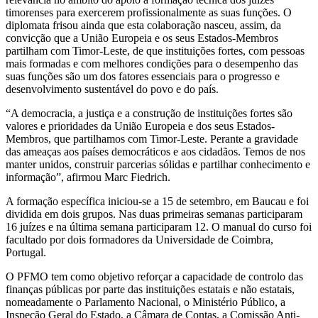
timorenses para exercerem profissionalmente as suas funções. O
diplomata frisou ainda que esta colaboração nasceu, assim, da
convicção que a União Europeia e os seus Estados-Membros
partilham com Timor-Leste, de que instituições fortes, com pessoas
mais formadas e com melhores condições para o desempenho das
suas funções são um dos fatores essenciais para o progresso e
desenvolvimento sustentável do povo e do país.
“A democracia, a justiça e a construção de instituições fortes são
valores e prioridades da União Europeia e dos seus Estados-
Membros, que partilhamos com Timor-Leste. Perante a gravidade
das ameaças aos países democráticos e aos cidadãos. Temos de nos
manter unidos, construir parcerias sólidas e partilhar conhecimento e
informação”, afirmou Marc Fiedrich.
A formação específica iniciou-se a 15 de setembro, em Baucau e foi
dividida em dois grupos. Nas duas primeiras semanas participaram
16 juízes e na última semana participaram 12. O manual do curso foi
facultado por dois formadores da Universidade de Coimbra,
Portugal.
O PFMO tem como objetivo reforçar a capacidade de controlo das
finanças públicas por parte das instituições estatais e não estatais,
nomeadamente o Parlamento Nacional, o Ministério Público, a
Inspeção Geral do Estado, a Câmara de Contas, a Comissão Anti-