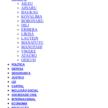
AILEU
AINARU
BAUKAU
KOVALIMA
BOBONARU
DILI
ERMERA
LIKISÁ
LAUTEIN
MANATUTU
MANUFAHI
VIKEKE
ATAÚRU
OEKUSI
POLÍTICA
DEFESA
SEGURANÇA
JUSTIÇA
LEI
CAPITAL
INCLUSÃO SOCIAL
SOCIEDADE CIVIL
INTERNACIONAL
ECONOMIA
EDUCAÇÃO