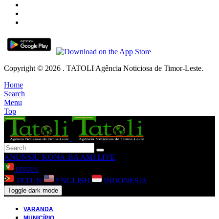
Copyright © 2026 . TATOLI Agência Noticiosa de Timor-Leste.
Home
Search
Menu
Top
ANUNSIU
KONA-BA AMI
LIVE
LINGUA
TETUN
ENGLISH
INDONESIA
Toggle dark mode
VARANDA
MUNICÍPIO