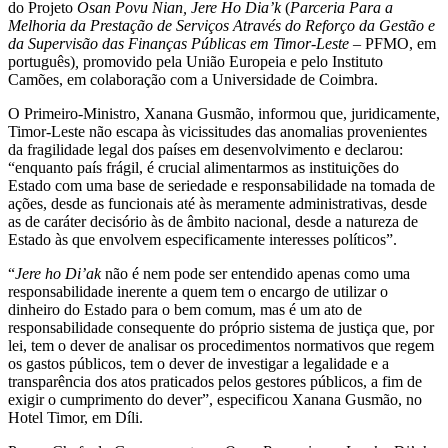
do Projeto
Osan Povu Nian, Jere Ho Dia’k
(
Parceria Para a
Melhoria da Prestação de Serviços Através do Reforço da Gestão e
da Supervisão das Finanças Públicas em Timor-Leste
– PFMO, em
português)
,
promovido pela União Europeia e pelo Instituto
Camões, em colaboração com a Universidade de Coimbra.
O Primeiro-Ministro, Xanana Gusmão, informou que, juridicamente,
Timor-Leste não escapa às vicissitudes das anomalias provenientes
da fragilidade legal dos países em desenvolvimento e declarou:
“enquanto país frágil, é crucial alimentarmos as instituições do
Estado com uma base de seriedade e responsabilidade na tomada de
ações, desde as funcionais até às meramente administrativas, desde
as de caráter decisório às de âmbito nacional, desde a natureza de
Estado às que envolvem especificamente interesses políticos”.
“
Jere ho Di’ak
não é nem pode ser entendido apenas como uma
responsabilidade inerente a quem tem o encargo de utilizar o
dinheiro do Estado para o bem comum, mas é um ato de
responsabilidade consequente do próprio sistema de justiça que, por
lei, tem o dever de analisar os procedimentos normativos que regem
os gastos públicos, tem o dever de investigar a legalidade e a
transparência dos atos praticados pelos gestores públicos, a fim de
exigir o cumprimento do dever”, especificou Xanana Gusmão, no
Hotel Timor, em Díli.