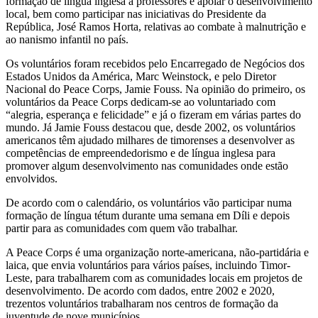
formação de língua inglesa a professores e apoiar o desenvolvimento
local, bem como participar nas iniciativas do Presidente da
República, José Ramos Horta, relativas ao combate à malnutrição e
ao nanismo infantil no país.
Os voluntários foram recebidos pelo Encarregado de Negócios dos
Estados Unidos da América, Marc Weinstock, e pelo Diretor
Nacional do Peace Corps, Jamie Fouss. Na opinião do primeiro, os
voluntários da Peace Corps dedicam-se ao voluntariado com
“alegria, esperança e felicidade” e já o fizeram em várias partes do
mundo. Já Jamie Fouss destacou que, desde 2002, os voluntários
americanos têm ajudado milhares de timorenses a desenvolver as
competências de empreendedorismo e de língua inglesa para
promover algum desenvolvimento nas comunidades onde estão
envolvidos.
De acordo com o calendário, os voluntários vão participar numa
formação de língua tétum durante uma semana em Díli e depois
partir para as comunidades com quem vão trabalhar.
A Peace Corps é uma organização norte-americana, não-partidária e
laica, que envia voluntários para vários países, incluindo Timor-
Leste, para trabalharem com as comunidades locais em projetos de
desenvolvimento. De acordo com dados, entre 2002 e 2020,
trezentos voluntários trabalharam nos centros de formação da
juventude de nove municípios.