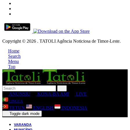
Copyright © 2026 . TATOLI Agência Noticiosa de Timor-Leste.
Home
Search
Menu
Top
ANUNSIU
KONA-BA AMI
LIVE
LINGUA
TETUN
ENGLISH
INDONESIA
Toggle dark mode
VARANDA
MUNICÍPIO