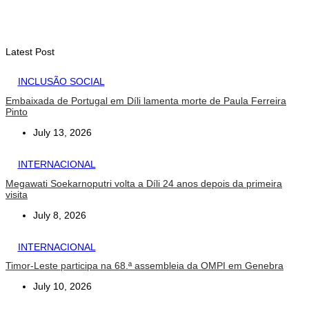
Contingente militar australiano chega a Díli para participar na
Maratona Internacional de 2026
August 6, 2026
Latest Post
INCLUSÃO SOCIAL
Embaixada de Portugal em Díli lamenta morte de Paula Ferreira
Pinto
July 13, 2026
INTERNACIONAL
Megawati Soekarnoputri volta a Díli 24 anos depois da primeira
visita
July 8, 2026
INTERNACIONAL
Timor-Leste participa na 68.ª assembleia da OMPI em Genebra
July 10, 2026