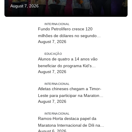
August 7, 2026
INTERNACIONAL
Fundo Petrolífero cresce 120
milhões de dólares no segundo
August 7, 2026
trimestre
EDUCAÇÃO
Alunos de quatro a 14 anos vão
beneficiar do programa Kid’s
August 7, 2026
Athletics
INTERNACIONAL
Atletas chineses chegam a Timor-
Leste para participar na Maratona
August 7, 2026
Internacional de Díli 2026
INTERNACIONAL
Ramos-Horta destaca papel da
Maratona Internacional de Díli na
August 6, 2026
mobilização da juventude