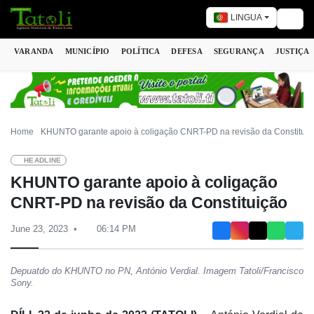
LINGUA
Togg
VARANDA
MUNICÍPIO
POLÍTICA
DEFESA
SEGURANÇA
JUSTIÇA
Home
KHUNTO garante apoio à coligação CNRT-PD na revisão da Constituiç
HEADLINE
KHUNTO garante apoio à coligação
CNRT-PD na revisão da Constituição
June 23, 2023
06:14 PM
Depuatdo do KHUNTO no PN, António Verdial. Imagem Tatoli/Francisco
Sony.