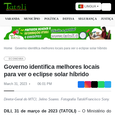
LINGUA
Togg
VARANDA
MUNICÍPIO
POLÍTICA
DEFESA
SEGURANÇA
JUSTIÇA
Home
Governo identifica melhores locais para ver o eclipse solar híbrido
ECONOMIA
Governo identifica melhores locais
para ver o eclipse solar híbrido
March 31, 2023
06:01 PM
Diretor-Geral do MTCI, Jelino Soares. Fotografia Tatoli/Francisco Sony.
DILI, 31 de março de 2023 (TATOLI)
– O Ministério do