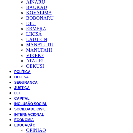
AINARU
BAUKAU
KOVALIMA
BOBONARU
DILI
ERMERA
LIKISÁ
LAUTEIN
MANATUTU
MANUFAHI
VIKEKE
ATAÚRU
OEKUSI
POLÍTICA
DEFESA
SEGURANÇA
JUSTIÇA
LEI
CAPITAL
INCLUSÃO SOCIAL
SOCIEDADE CIVIL
INTERNACIONAL
ECONOMIA
EDUCAÇÃO
OPINIÃO