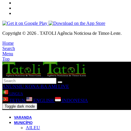
Copyright © 2026 . TATOLI Agência Noticiosa de Timor-Leste.
Home
Search
Menu
Top
ANUNSIU
KONA-BA AMI
LIVE
LINGUA
TETUN
ENGLISH
INDONESIA
Toggle dark mode
VARANDA
MUNICÍPIO
AILEU