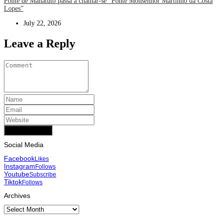
Ponte de Manatuto passa a chamar-se “Ponte Monsenhor Martinho da Costa
Lopes”
July 22, 2026
Leave a Reply
Add Comment
Social Media
Facebook
Likes
Instagram
Follows
Youtube
Subscribe
Tiktok
Follows
Archives
Archives