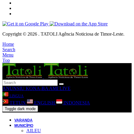
Copyright © 2026 . TATOLI Agência Noticiosa de Timor-Leste.
Home
Search
Menu
Top
ANUNSIU
KONA-BA AMI
LIVE
LINGUA
TETUN
ENGLISH
INDONESIA
Toggle dark mode
VARANDA
MUNICÍPIO
AILEU