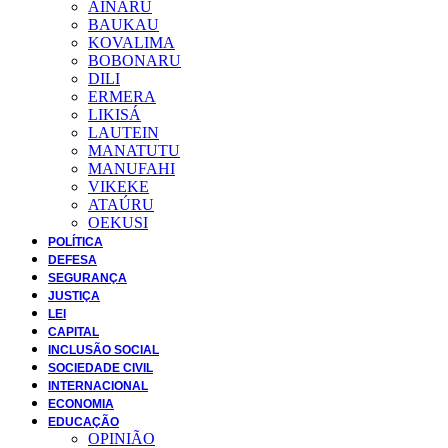
AINARU
BAUKAU
KOVALIMA
BOBONARU
DILI
ERMERA
LIKISÁ
LAUTEIN
MANATUTU
MANUFAHI
VIKEKE
ATAÚRU
OEKUSI
POLÍTICA
DEFESA
SEGURANÇA
JUSTIÇA
LEI
CAPITAL
INCLUSÃO SOCIAL
SOCIEDADE CIVIL
INTERNACIONAL
ECONOMIA
EDUCAÇÃO
OPINIÃO