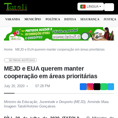
LINGUA
Togg
VARANDA
MUNICÍPIO
POLÍTICA
DEFESA
SEGURANÇA
JUSTIÇA
Home
MEJD e EUA querem manter cooperação em áreas prioritárias
ÚLTIMAS NOTÍCIAS
MEJD e EUA querem manter
cooperação em áreas prioritárias
July 20, 2020
07:28 PM
Ministro da Educação, Juventude e Desporto (MEJD), Armindo Maia.
Imagem Tatoli/António Gonçalves.