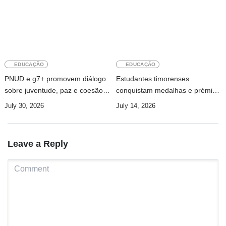
EDUCAÇÃO
EDUCAÇÃO
PNUD e g7+ promovem diálogo
Estudantes timorenses
sobre juventude, paz e coesão
conquistam medalhas e prémios
social em Timor-Leste
de excelência em competição
July 30, 2026
July 14, 2026
científica internacional
Leave a Reply