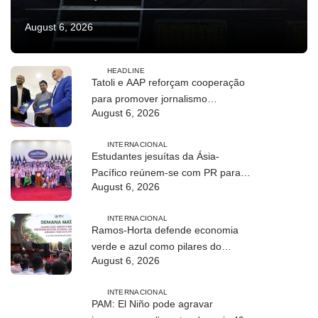
August 6, 2026
HEADLINE
Tatoli e AAP reforçam cooperação
para promover jornalismo
August 6, 2026
profissional em Timor-Leste
INTERNACIONAL
Estudantes jesuítas da Ásia-
Pacífico reúnem-se com PR para
August 6, 2026
conhecer processo de paz no país
INTERNACIONAL
Ramos-Horta defende economia
verde e azul como pilares do
August 6, 2026
desenvolvimento sustentável de
Timor-Leste
INTERNACIONAL
PAM: El Niño pode agravar