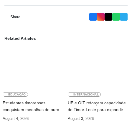
Share
Related Articles
EDUCAÇÃO
INTERNACIONAL
Estudantes timorenses
UE e OIT reforçam capacidade
conquistam medalhas de ouro e
de Timor-Leste para expandir
prata na Conferência da ASEAN
cobertura da segurança social
August 4, 2026
August 3, 2026
sobre Liderança Estudantil