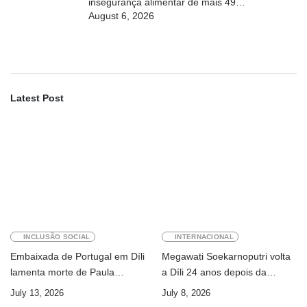
insegurança alimentar de mais 49
August 6, 2026
milhões de pessoas até 2027
Latest Post
INCLUSÃO SOCIAL
INTERNACIONAL
Embaixada de Portugal em Díli
Megawati Soekarnoputri volta
lamenta morte de Paula
a Díli 24 anos depois da
Ferreira Pinto
primeira visita
July 13, 2026
July 8, 2026