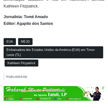
Kathleen Fitzpatrick.
Jornalista: Tomé Amado
Editor: Agapito dos Santos
EUA
MEJD
Embaixadora dos Estados Unidos da América (EUA) em Timor-
Leste (TL)
Kathleen Fitzpatrick
PUBLISIDADE