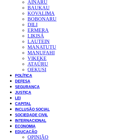
AINARU
BAUKAU
KOVALIMA
BOBONARU
DILI
ERMERA
LIKISÁ
LAUTEIN
MANATUTU
MANUFAHI
VIKEKE
ATAÚRU
OEKUSI
POLÍTICA
DEFESA
SEGURANÇA
JUSTIÇA
LEI
CAPITAL
INCLUSÃO SOCIAL
SOCIEDADE CIVIL
INTERNACIONAL
ECONOMIA
EDUCAÇÃO
OPINIÃO