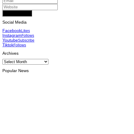
Add Comment
Social Media
Facebook
Likes
Instagram
Follows
Youtube
Subscribe
Tiktok
Follows
Archives
Archives
Popular News
INTERNACIONAL
Timor Leste consolida homenagem ao legado da INTERFET
com avanço de memorial
August 7, 2026
INTERNACIONAL