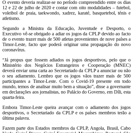
O evento deveria realizar-se no período compreendido entre os dias
12 e 22 de julho de 2020 e contar com oito modalidades – futebol,
voleibol de praia, taekwondo, xadrez, karaté, basquetebol, ténis e
atletismo.
Segundo a Ministra da Educação, Juventude e Desporto, o
Executivo vê-se obrigado a adiar os jogos da CPLP devido ao facto
de o evento trazer mais de 500 atletas provenientes de nove países a
Timor-Leste, facto que poderá originar uma propagação do novo
coronavírus.
“Já propus que fossem adiados os jogos desportivos, pelo que o
Ministério dos Negócios Estrangeiros e Cooperação (MNEC)
deverá enviar uma carta ao Secretariado da CPLP a anunciar ou não
o seu adiamento. Lembro que os jogos vãos trazer mais de 500
participantes a Timor-Leste. Com o Covid-19 presente em todo
mundo, temos de analisar muito bem a situação”, disse a governante
em declarações aos jornalistas, no Palácio do Governo, em Díli, esta
quarta-feira.
Embora Timor-Leste queira avançar com o adiamento dos jogos
desportivos, o Secretariado da CPLP e os países membros terão a
última palavra.
Fazem parte dos Estados membros da CPLP, Angola, Brasil, Cabo