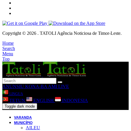
Copyright © 2026 . TATOLI Agência Noticiosa de Timor-Leste.
Home
Search
Menu
Top
ANUNSIU
KONA-BA AMI
LIVE
LINGUA
TETUN
ENGLISH
INDONESIA
Toggle dark mode
VARANDA
MUNICÍPIO
AILEU