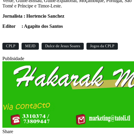
Verde, Guiné-Bissau, Guiné-Equatorial, Moçambique, Portugal, São
Tomé e Príncipe e Timor-Leste.
Jornalista : Hortencio Sanchez
Editor : Agapito dos Santos
CPLP
MEJD
Dulce de Jesus Soares
Jogos da CPLP
Publisidade
Share