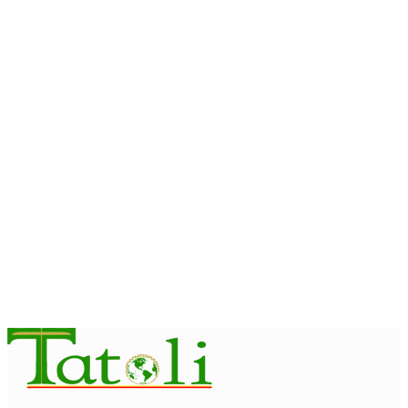
Timor Leste consolida homenagem ao legado da INTERFET
com avanço de memorial
August 7, 2026
INTERNACIONAL
Timor-Leste vai acolher 25.º Fórum Asiático de Liturgia em
setembro
August 7, 2026
INTERNACIONAL
Arte e música aproximam Timor Leste e Indonésia no Garuda
Sakti Crossborder Fest 2026
August 7, 2026