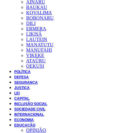
AINARU
BAUKAU
KOVALIMA
BOBONARU
DILI
ERMERA
LIKISÁ
LAUTEIN
MANATUTU
MANUFAHI
VIKEKE
ATAÚRU
OEKUSI
POLÍTICA
DEFESA
SEGURANÇA
JUSTIÇA
LEI
CAPITAL
INCLUSÃO SOCIAL
SOCIEDADE CIVIL
INTERNACIONAL
ECONOMIA
EDUCAÇÃO
OPINIÃO