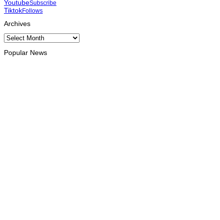
Youtube
Subscribe
Tiktok
Follows
Archives
Archives
Popular News
INTERNACIONAL
Atletas timorenses e chineses dominam a Maratona
Internacional de Díli
August 8, 2026
DESPORTO
Associação Asiática de Atletismo quer acompanhar evolução
da modalidade em Timor Leste
August 7, 2026
INTERNACIONAL