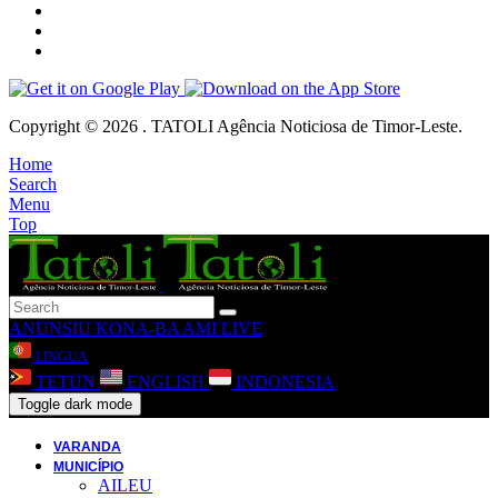
Copyright © 2026 . TATOLI Agência Noticiosa de Timor-Leste.
Home
Search
Menu
Top
ANUNSIU
KONA-BA AMI
LIVE
LINGUA
TETUN
ENGLISH
INDONESIA
Toggle dark mode
VARANDA
MUNICÍPIO
AILEU