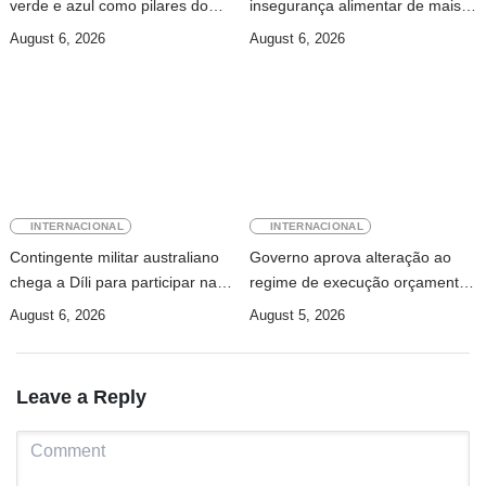
verde e azul como pilares do
insegurança alimentar de mais
desenvolvimento sustentável de
49 milhões de pessoas até 2027
August 6, 2026
August 6, 2026
Timor-Leste
INTERNACIONAL
INTERNACIONAL
Contingente militar australiano
Governo aprova alteração ao
chega a Díli para participar na
regime de execução orçamental
Maratona Internacional de 2026
para acelerar investimento
August 6, 2026
August 5, 2026
público
Leave a Reply