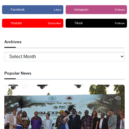
Facebook
Instagram
Likes
Follows
Youtube
Tiktok
Subscribe
Follows
Archives
Archives
Popular News