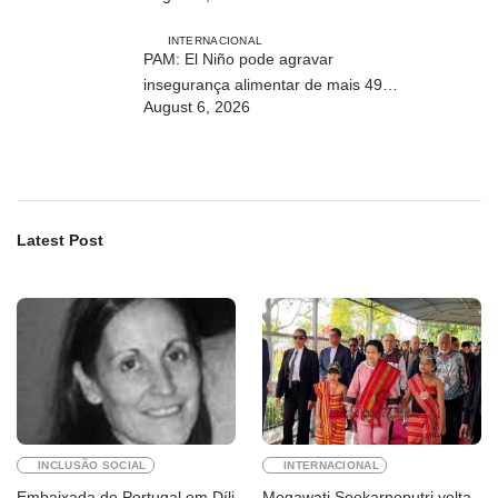
Timor-Leste
INTERNACIONAL
PAM: El Niño pode agravar
insegurança alimentar de mais 49
August 6, 2026
milhões de pessoas até 2027
Latest Post
INCLUSÃO SOCIAL
INTERNACIONAL
Embaixada de Portugal em Díli
Megawati Soekarnoputri volta