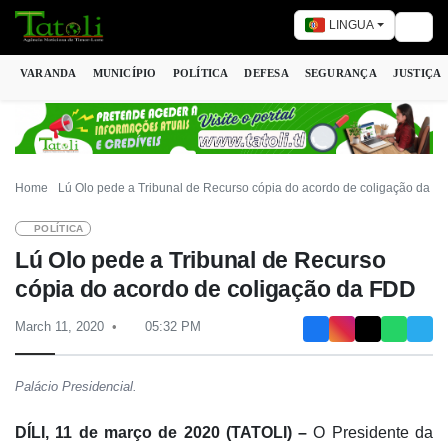
LINGUA
Togg
VARANDA
MUNICÍPIO
POLÍTICA
DEFESA
SEGURANÇA
JUSTIÇA
Home
Lú Olo pede a Tribunal de Recurso cópia do acordo de coligação da F
POLÍTICA
Lú Olo pede a Tribunal de Recurso
cópia do acordo de coligação da FDD
March 11, 2020
05:32 PM
Palácio Presidencial.
DÍLI, 11 de março de 2020 (TATOLI) –
O Presidente da