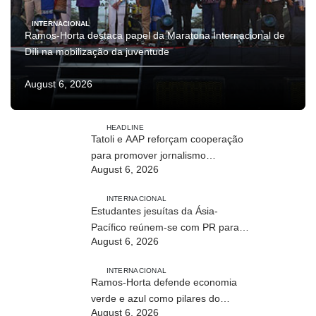
INTERNACIONAL
Ramos-Horta destaca papel da Maratona Internacional de
Díli na mobilização da juventude
August 6, 2026
HEADLINE
Tatoli e AAP reforçam cooperação
para promover jornalismo
August 6, 2026
profissional em Timor-Leste
INTERNACIONAL
Estudantes jesuítas da Ásia-
Pacífico reúnem-se com PR para
August 6, 2026
conhecer processo de paz no país
INTERNACIONAL
Ramos-Horta defende economia
verde e azul como pilares do
August 6, 2026
desenvolvimento sustentável de