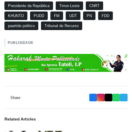
Presidente da República
Timor-Leste
CNRT
KHUNTO
PUDD
FM
UDT
PN
FDD
paartido politico
Tribunal de Recurso
PUBLISIDADE
Share
Related Articles