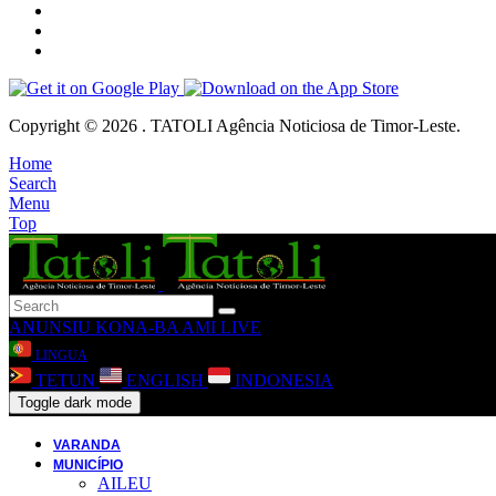
Copyright © 2026 . TATOLI Agência Noticiosa de Timor-Leste.
Home
Search
Menu
Top
ANUNSIU
KONA-BA AMI
LIVE
LINGUA
TETUN
ENGLISH
INDONESIA
Toggle dark mode
VARANDA
MUNICÍPIO
AILEU