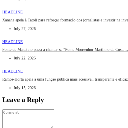
HEADLINE
Xanana apela à Tatoli para reforçar formação dos jornalistas e investir na inv
July 27, 2026
HEADLINE
Ponte de Manatuto passa a chamar-se “Ponte Monsenhor Martinho da Costa 
July 22, 2026
HEADLINE
Ramos-Horta apela a uma função pública mais acessível, transparente e eficaz
July 15, 2026
Leave a Reply