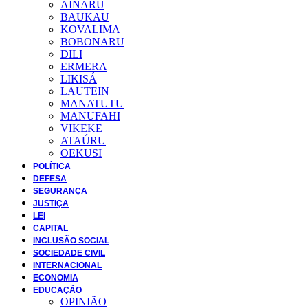
AINARU
BAUKAU
KOVALIMA
BOBONARU
DILI
ERMERA
LIKISÁ
LAUTEIN
MANATUTU
MANUFAHI
VIKEKE
ATAÚRU
OEKUSI
POLÍTICA
DEFESA
SEGURANÇA
JUSTIÇA
LEI
CAPITAL
INCLUSÃO SOCIAL
SOCIEDADE CIVIL
INTERNACIONAL
ECONOMIA
EDUCAÇÃO
OPINIÃO