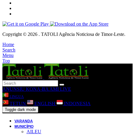
Copyright © 2026 . TATOLI Agência Noticiosa de Timor-Leste.
Home
Search
Menu
Top
ANUNSIU
KONA-BA AMI
LIVE
LINGUA
TETUN
ENGLISH
INDONESIA
Toggle dark mode
VARANDA
MUNICÍPIO
AILEU