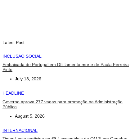
INTERNACIONAL
Arte e música aproximam Timor Leste e Indonésia no Garuda
Sakti Crossborder Fest 2026
August 7, 2026
Latest Post
INCLUSÃO SOCIAL
Embaixada de Portugal em Díli lamenta morte de Paula Ferreira
Pinto
July 13, 2026
HEADLINE
Governo aprova 277 vagas para promoção na Administração
Pública
August 5, 2026
INTERNACIONAL
Timor-Leste participa na 68.ª assembleia da OMPI em Genebra