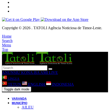
Copyright © 2026 . TATOLI Agência Noticiosa de Timor-Leste.
Home
Search
Menu
Top
ANUNSIU
KONA-BA AMI
LIVE
LINGUA
TETUN
ENGLISH
INDONESIA
Toggle dark mode
VARANDA
MUNICÍPIO
AILEU