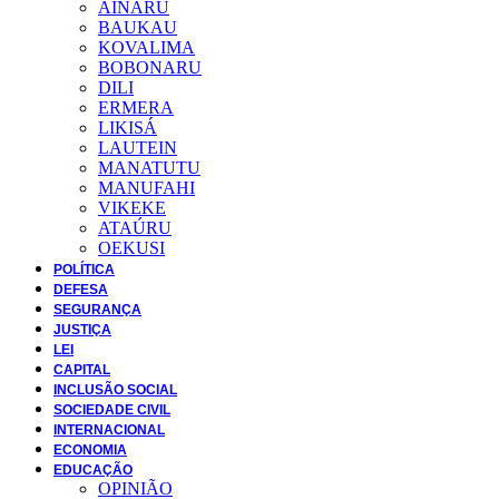
AINARU
BAUKAU
KOVALIMA
BOBONARU
DILI
ERMERA
LIKISÁ
LAUTEIN
MANATUTU
MANUFAHI
VIKEKE
ATAÚRU
OEKUSI
POLÍTICA
DEFESA
SEGURANÇA
JUSTIÇA
LEI
CAPITAL
INCLUSÃO SOCIAL
SOCIEDADE CIVIL
INTERNACIONAL
ECONOMIA
EDUCAÇÃO
OPINIÃO