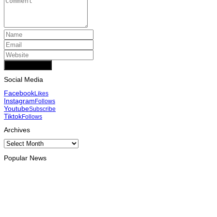
Add Comment
Social Media
Facebook
Likes
Instagram
Follows
Youtube
Subscribe
Tiktok
Follows
Archives
Archives
Popular News
INTERNACIONAL
Atletas timorenses e chineses dominam a Maratona