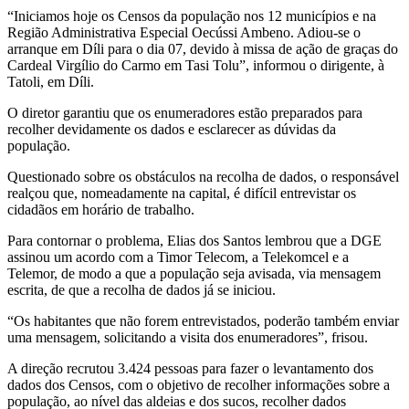
“Iniciamos hoje os Censos da população nos 12 municípios e na
Região Administrativa Especial Oecússi Ambeno. Adiou-se o
arranque em Díli para o dia 07, devido à missa de ação de graças do
Cardeal Virgílio do Carmo em Tasi Tolu”, informou o dirigente, à
Tatoli, em Díli.
O diretor garantiu que os enumeradores estão preparados para
recolher devidamente os dados e esclarecer as dúvidas da
população.
Questionado sobre os obstáculos na recolha de dados, o responsável
realçou que, nomeadamente na capital, é difícil entrevistar os
cidadãos em horário de trabalho.
Para contornar o problema, Elias dos Santos lembrou que a DGE
assinou um acordo com a Timor Telecom, a Telekomcel e a
Telemor, de modo a que a população seja avisada, via mensagem
escrita, de que a recolha de dados já se iniciou.
“Os habitantes que não forem entrevistados, poderão também enviar
uma mensagem, solicitando a visita dos enumeradores”, frisou.
A direção recrutou 3.424 pessoas para fazer o levantamento dos
dados dos Censos, com o objetivo de recolher informações sobre a
população, ao nível das aldeias e dos sucos, recolher dados