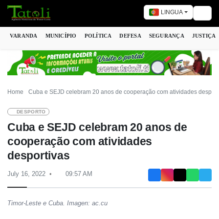
LINGUA
Togg
VARANDA
MUNICÍPIO
POLÍTICA
DEFESA
SEGURANÇA
JUSTIÇA
Home
Cuba e SEJD celebram 20 anos de cooperação com atividades desport
DESPORTO
Cuba e SEJD celebram 20 anos de
cooperação com atividades
desportivas
July 16, 2022
09:57 AM
Timor-Leste e Cuba. Imagen: ac.cu