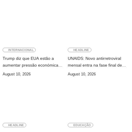
INTERNACIONAL
HEADLINE
Trump diz que EUA estão a
UNAIDS: Novo antirretroviral
aumentar pressão económica
mensal entra na fase final de
sobre Irão
ensaios clínicos
August 10, 2026
August 10, 2026
HEADLINE
EDUCAÇÃO