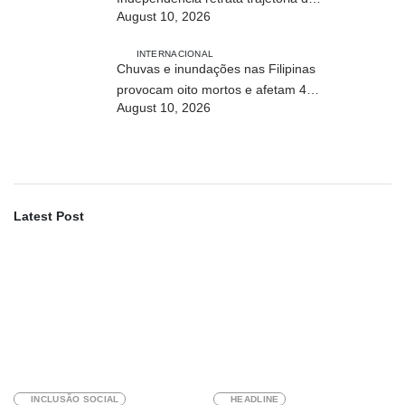
August 10, 2026
Timor-Leste
INTERNACIONAL
Chuvas e inundações nas Filipinas
provocam oito mortos e afetam 486
August 10, 2026
mil pessoas
Latest Post
INCLUSÃO SOCIAL
HEADLINE