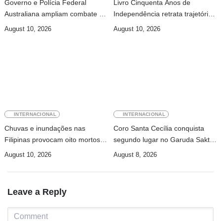
Governo e Polícia Federal
Livro Cinquenta Anos de
Australiana ampliam combate à
Independência retrata trajetória
exploração infantil online
de Timor-Leste
August 10, 2026
August 10, 2026
INTERNACIONAL
INTERNACIONAL
Chuvas e inundações nas
Coro Santa Cecília conquista
Filipinas provocam oito mortos e
segundo lugar no Garuda Sakti
afetam 486 mil pessoas
Cross Border Fest 2026
August 10, 2026
August 8, 2026
Leave a Reply