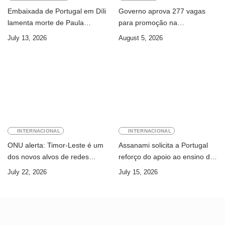
Embaixada de Portugal em Díli
Governo aprova 277 vagas
lamenta morte de Paula
para promoção na
Ferreira Pinto
Administração Pública
July 13, 2026
August 5, 2026
INTERNACIONAL
INTERNACIONAL
ONU alerta: Timor-Leste é um
Assanami solicita a Portugal
dos novos alvos de redes
reforço do apoio ao ensino da
internacionais de cibercrime
língua portuguesa e ao ensino
July 22, 2026
July 15, 2026
superior