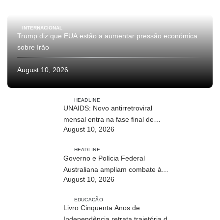
INTERNACIONAL
Trump diz que EUA estão a aumentar pressão económica
sobre Irão
August 10, 2026
HEADLINE
UNAIDS: Novo antirretroviral
mensal entra na fase final de
August 10, 2026
ensaios clínicos
HEADLINE
Governo e Polícia Federal
Australiana ampliam combate à
August 10, 2026
exploração infantil online
EDUCAÇÃO
Livro Cinquenta Anos de
Independência retrata trajetória de