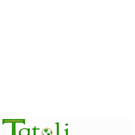
INTERNACIONAL
Timor-Leste vai acolher 25.º Fórum Asiático de Liturgia em
setembro
August 7, 2026
INTERNACIONAL
Arte e música aproximam Timor Leste e Indonésia no Garuda
Sakti Crossborder Fest 2026
August 7, 2026
INTERNACIONAL
Fundo Petrolífero cresce 120 milhões de dólares no segundo
trimestre
August 7, 2026