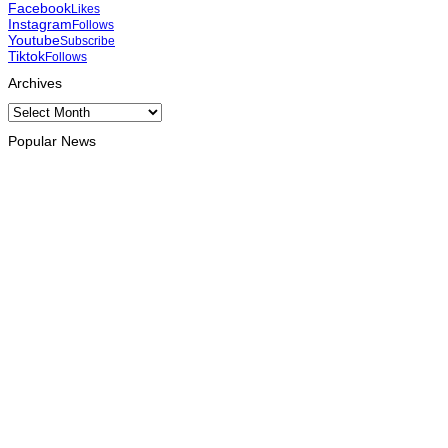
Facebook
Likes
Instagram
Follows
Youtube
Subscribe
Tiktok
Follows
Archives
Archives
Popular News
INTERNACIONAL
Atletas timorenses e chineses dominam a Maratona
Internacional de Díli
August 8, 2026
INTERNACIONAL
Timor Leste consolida homenagem ao legado da INTERFET
com avanço de memorial
August 7, 2026