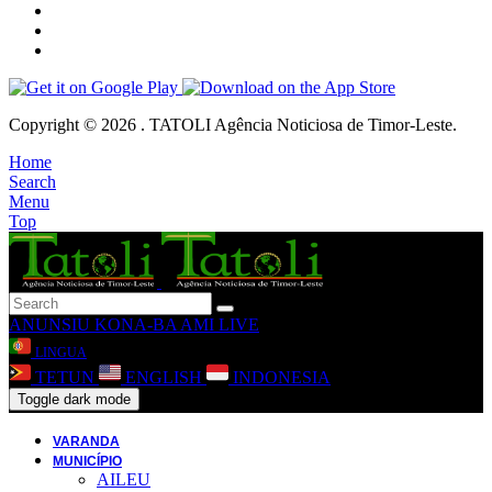
Copyright © 2026 . TATOLI Agência Noticiosa de Timor-Leste.
Home
Search
Menu
Top
ANUNSIU
KONA-BA AMI
LIVE
LINGUA
TETUN
ENGLISH
INDONESIA
Toggle dark mode
VARANDA
MUNICÍPIO
AILEU