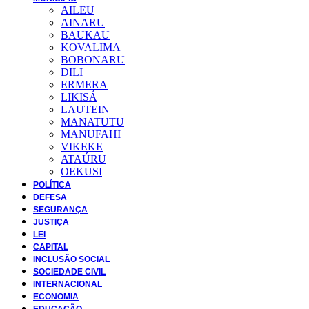
AILEU
AINARU
BAUKAU
KOVALIMA
BOBONARU
DILI
ERMERA
LIKISÁ
LAUTEIN
MANATUTU
MANUFAHI
VIKEKE
ATAÚRU
OEKUSI
POLÍTICA
DEFESA
SEGURANÇA
JUSTIÇA
LEI
CAPITAL
INCLUSÃO SOCIAL
SOCIEDADE CIVIL
INTERNACIONAL
ECONOMIA
EDUCAÇÃO