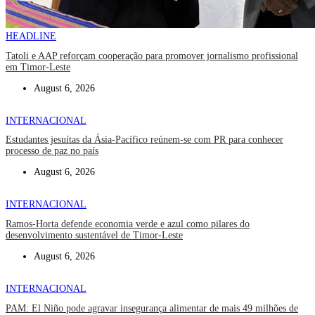
HEADLINE
Tatoli e AAP reforçam cooperação para promover jornalismo profissional
em Timor-Leste
August 6, 2026
INTERNACIONAL
Estudantes jesuítas da Ásia-Pacífico reúnem-se com PR para conhecer
processo de paz no país
August 6, 2026
INTERNACIONAL
Ramos-Horta defende economia verde e azul como pilares do
desenvolvimento sustentável de Timor-Leste
August 6, 2026
INTERNACIONAL
PAM: El Niño pode agravar insegurança alimentar de mais 49 milhões de