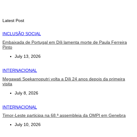
Maratona Internacional de 2026
August 6, 2026
Latest Post
INCLUSÃO SOCIAL
Embaixada de Portugal em Díli lamenta morte de Paula Ferreira
Pinto
July 13, 2026
INTERNACIONAL
Megawati Soekarnoputri volta a Díli 24 anos depois da primeira
visita
July 8, 2026
INTERNACIONAL
Timor-Leste participa na 68.ª assembleia da OMPI em Genebra
July 10, 2026