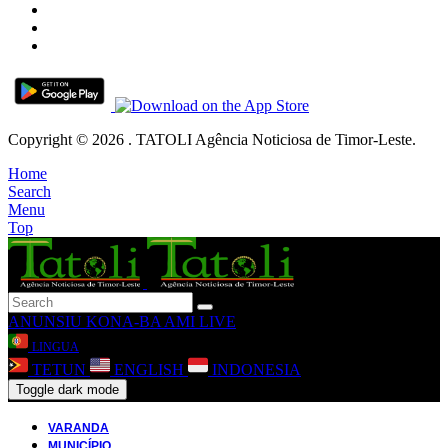
Copyright © 2026 . TATOLI Agência Noticiosa de Timor-Leste.
Home
Search
Menu
Top
ANUNSIU
KONA-BA AMI
LIVE
LINGUA
TETUN
ENGLISH
INDONESIA
Toggle dark mode
VARANDA
MUNICÍPIO