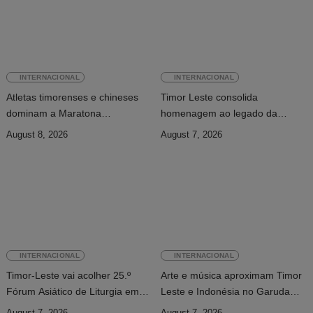
INTERNACIONAL
INTERNACIONAL
Atletas timorenses e chineses
Timor Leste consolida
dominam a Maratona
homenagem ao legado da
Internacional de Díli
INTERFET com avanço de
August 8, 2026
August 7, 2026
memorial
INTERNACIONAL
INTERNACIONAL
Timor-Leste vai acolher 25.º
Arte e música aproximam Timor
Fórum Asiático de Liturgia em
Leste e Indonésia no Garuda
setembro
Sakti Crossborder Fest 2026
August 7, 2026
August 7, 2026