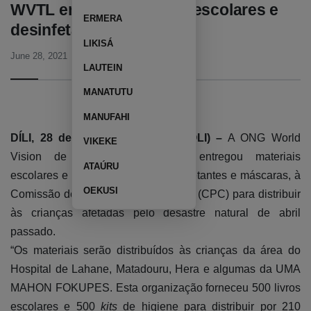
WVTL entrega materiais escolares e
ERMERA
desinfetantes a CPC
LIKISÁ
June 28, 2021
05:02 PM
LAUTEIN
MANATUTU
imagem google
MANUFAHI
DÍLI, 28 de junho de 2021 (TATOLI) –
A ONG World
VIKEKE
Vision de Timor-Leste (WVTL) entregou materiais
ATAÚRU
escolares e de higiene, como desinfetantes e máscaras, à
OEKUSI
Comissão de Proteção das Crianças (CPC) para distribuir
às crianças afetadas pelo desastre natural de abril
passado.
“Os materiais serão distribuídos às crianças da área do
Hospital de Lahane, Matadouru, Hera e algumas da UMA
MAHON FOKUPES. Esta organização forneceu 500 livros
escolares e 500
kits
de higiene para distribuir por 210