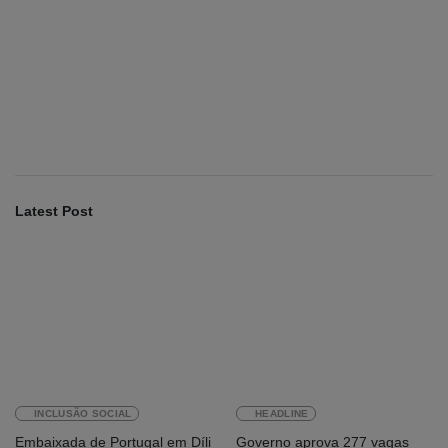
2026
INTERNACIONAL
Fundo Petrolífero cresce 120 milhões de
dólares no segundo trimestre
August 7, 2026
Latest Post
INCLUSÃO SOCIAL
HEADLINE
Embaixada de Portugal em Díli
Governo aprova 277 vagas