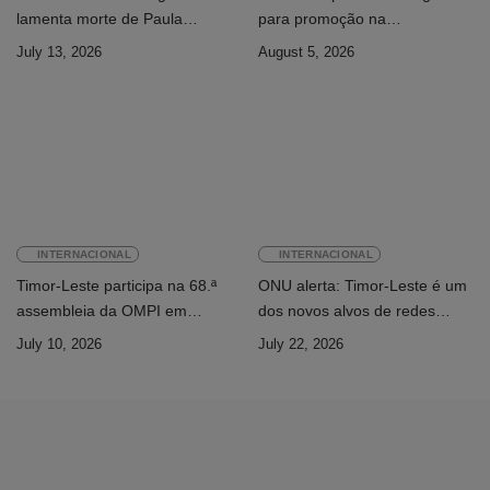
lamenta morte de Paula
para promoção na
Ferreira Pinto
Administração Pública
July 13, 2026
August 5, 2026
INTERNACIONAL
INTERNACIONAL
Timor-Leste participa na 68.ª
ONU alerta: Timor-Leste é um
assembleia da OMPI em
dos novos alvos de redes
Genebra
internacionais de cibercrime
July 10, 2026
July 22, 2026