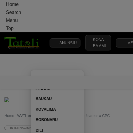
Home
Search
Menu
Top
KONA-
ANUNSIU
LIVE
BA AMI
VARANDA
MUNICÍPIO
POLÍTICA
DEFESA
SEGURANÇA
AILEU
VARANDA
MUNICÍPIO
POLÍTICA
DEFESA
SEGURAN
AINARU
BAUKAU
KOVALIMA
Home
WVTL entrega materiais escolares e desinfetantes a CPC
BOBONARU
INTERNACIONAL
DILI