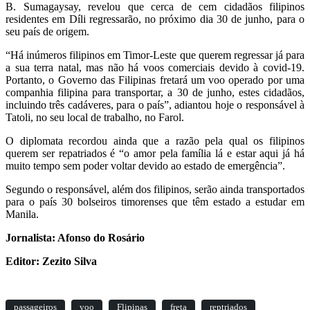
B. Sumagaysay, revelou que cerca de cem cidadãos filipinos
residentes em Díli regressarão, no próximo dia 30 de junho, para o
seu país de origem.
“Há inúmeros filipinos em Timor-Leste que querem regressar já para
a sua terra natal, mas não há voos comerciais devido à covid-19.
Portanto, o Governo das Filipinas fretará um voo operado por uma
companhia filipina para transportar, a 30 de junho, estes cidadãos,
incluindo três cadáveres, para o país”, adiantou hoje o responsável à
Tatoli, no seu local de trabalho, no Farol.
O diplomata recordou ainda que a razão pela qual os filipinos
querem ser repatriados é “o amor pela família lá e estar aqui já há
muito tempo sem poder voltar devido ao estado de emergência”.
Segundo o responsável, além dos filipinos, serão ainda transportados
para o país 30 bolseiros timorenses que têm estado a estudar em
Manila.
Jornalista: Afonso do Rosário
Editor: Zezito Silva
passageiros
voo
Flipinas
freta
reptriados