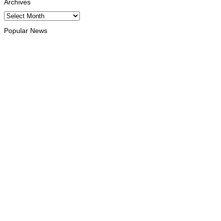
Archives
Archives
Popular News
INTERNACIONAL
Atletas timorenses e chineses dominam a Maratona
Internacional de Díli
August 8, 2026
DESPORTO
Associação Asiática de Atletismo quer acompanhar evolução
da modalidade em Timor Leste
August 7, 2026
INTERNACIONAL
Timor Leste consolida homenagem ao legado da INTERFET