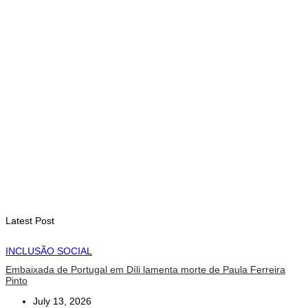
com avanço de memorial
August 7, 2026
INTERNACIONAL
Timor-Leste vai acolher 25.º Fórum Asiático de Liturgia em
setembro
August 7, 2026
INTERNACIONAL
Arte e música aproximam Timor Leste e Indonésia no Garuda
Sakti Crossborder Fest 2026
August 7, 2026
Latest Post
INCLUSÃO SOCIAL
Embaixada de Portugal em Díli lamenta morte de Paula Ferreira
Pinto
July 13, 2026