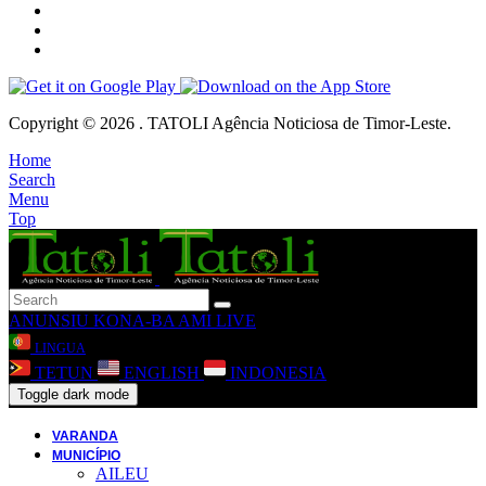
Copyright © 2026 . TATOLI Agência Noticiosa de Timor-Leste.
Home
Search
Menu
Top
ANUNSIU
KONA-BA AMI
LIVE
LINGUA
TETUN
ENGLISH
INDONESIA
Toggle dark mode
VARANDA
MUNICÍPIO
AILEU