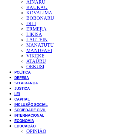
AINARU
BAUKAU
KOVALIMA
BOBONARU
DILI
ERMERA
LIKISÁ
LAUTEIN
MANATUTU
MANUFAHI
VIKEKE
ATAÚRU
OEKUSI
POLÍTICA
DEFESA
SEGURANÇA
JUSTIÇA
LEI
CAPITAL
INCLUSÃO SOCIAL
SOCIEDADE CIVIL
INTERNACIONAL
ECONOMIA
EDUCAÇÃO
OPINIÃO