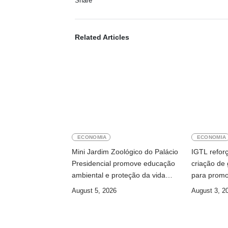
Share
Related Articles
ECONOMIA
ECONOMIA
Mini Jardim Zoológico do Palácio
IGTL refor
Presidencial promove educação
criação de
ambiental e proteção da vida
para promo
selvagem
sustentável
August 5, 2026
August 3, 2