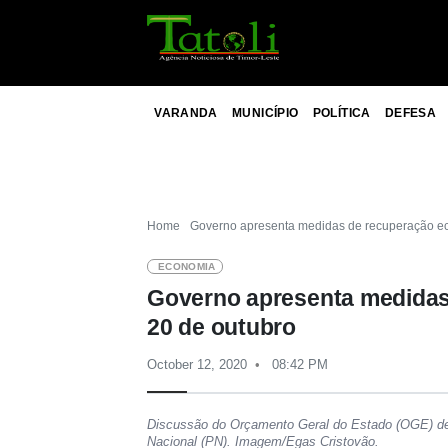
VARANDA
MUNICÍPIO
POLÍTICA
DEFESA
Home
Governo apresenta medidas de recuperação ec
ECONOMIA
Governo apresenta medidas
20 de outubro
October 12, 2020
08:42 PM
Discussão do Orçamento Geral do Estado (OGE) de 
Nacional (PN). Imagem/Egas Cristovão.