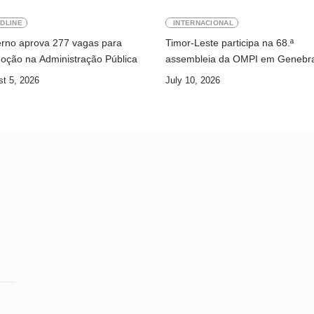
DLINE
INTERNACIONAL
rno aprova 277 vagas para
Timor-Leste participa na 68.ª
oção na Administração Pública
assembleia da OMPI em Genebr
t 5, 2026
July 10, 2026