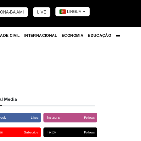
LINGUA
ONA-BA AMI
LIVE
Toggle dark 
ADE CIVIL
INTERNACIONAL
ECONOMIA
EDUCAÇÃO
More
al Media
book
Instagram
Likes
Follows
be
Tiktok
Subscribe
Follows