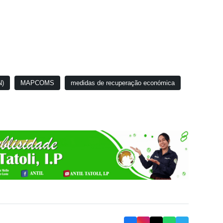
N)
MAPCOMS
medidas de recuperação económica