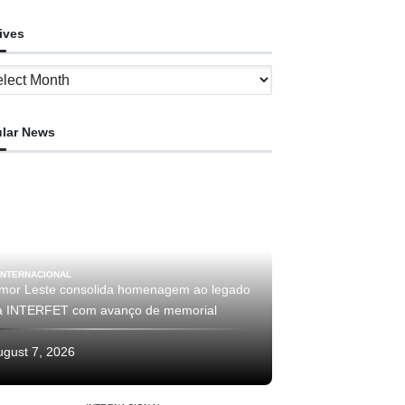
ives
ves
lar News
INTERNACIONAL
imor Leste consolida homenagem ao legado
a INTERFET com avanço de memorial
ugust 7, 2026