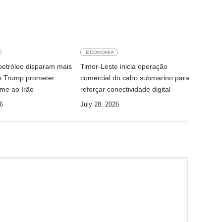
ECONOMIA
petróleo disparam mais
Timor-Leste inicia operação
s Trump prometer
comercial do cabo submarino para
rme ao Irão
reforçar conectividade digital
6
July 28, 2026