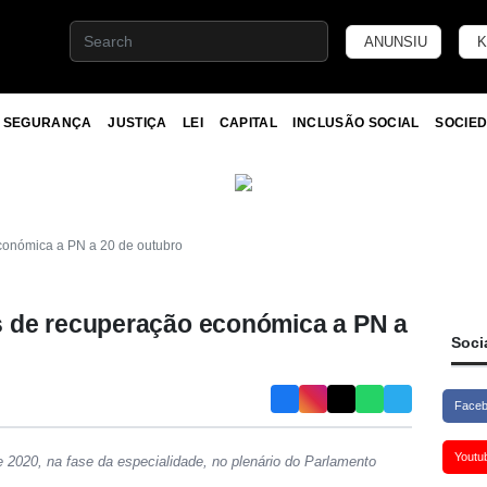
ANUNSIU
K
SEGURANÇA
JUSTIÇA
LEI
CAPITAL
INCLUSÃO SOCIAL
SOCIED
onómica a PN a 20 de outubro
 de recuperação económica a PN a
Soci
Face
Youtu
2020, na fase da especialidade, no plenário do Parlamento