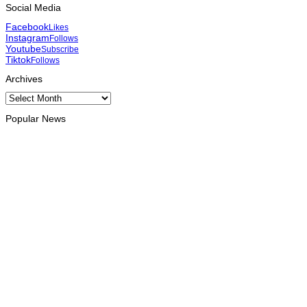
Social Media
Facebook
Likes
Instagram
Follows
Youtube
Subscribe
Tiktok
Follows
Archives
Archives
Popular News
INTERNACIONAL
Timor Leste consolida homenagem ao legado da INTERFET
com avanço de memorial
August 7, 2026
INTERNACIONAL
Timor-Leste vai acolher 25.º Fórum Asiático de Liturgia em
setembro