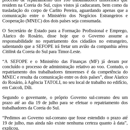
residem na Coreia do Sul, cujos vistos já caducaram, bem como da
trasladação do corpo de Carlito Pereira, aguardando apenas que a
comunicação entre o Ministério dos Negócios Estrangeiros e
Cooperação (MNEC) dos dois países seja consumada.
O Secretário de Estado para a Formação Profissional e Emprego,
Alarico do Rosário, disse hoje que o Governo assume a
responsabilidade no repatriamento dos cidadãos no estrangeiro,
salientando que a SEFOPE irá fretar um avião da companhia aérea
Citilink
da Coreia do Sul para Timor-Leste.
“A SEFOPE e o Ministério das Finanças (MF) já deram por
concluído o processo de administração relativo ao voo. Contudo, o
repatriamento dos trabalhadores timorenses é da competência do
MNEC e resulta da comunicação entre os dois países”, disse Alarico
do Rosário, à Agência TATOLI, no seu local de trabalho no edifício,
em Caicoli, Díli.
Segundo o governante, o próprio Governo sul-coreano deu um
prazo até ao dia 19 de julho para se efetuar o repatriamento dos
trabalhadores da Coreia do Sul.
“Pedimos ao Governo sul-coreano que fosse estendido o prazo até
19 de julho, mas ainda não existe nenhuma certeza quanto à data”,
explicou.