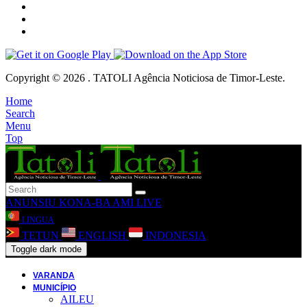
Copyright © 2026 . TATOLI Agência Noticiosa de Timor-Leste.
Home
Search
Menu
Top
ANUNSIU
KONA-BA AMI
LIVE
LINGUA
TETUN
ENGLISH
INDONESIA
Toggle dark mode
VARANDA
MUNICÍPIO
AILEU