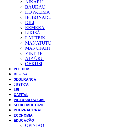
AINARU
BAUKAU
KOVALIMA
BOBONARU
DILI
ERMERA
LIKISÁ
LAUTEIN
MANATUTU
MANUFAHI
VIKEKE
ATAÚRU
OEKUSI
POLÍTICA
DEFESA
SEGURANÇA
JUSTIÇA
LEI
CAPITAL
INCLUSÃO SOCIAL
SOCIEDADE CIVIL
INTERNACIONAL
ECONOMIA
EDUCAÇÃO
OPINIÃO