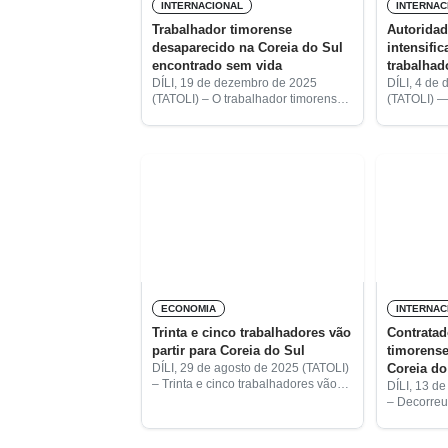
INTERNACIONAL
INTERNAC
Trabalhador timorense
Autoridad
desaparecido na Coreia do Sul
intensifi
encontrado sem vida
trabalhad
desapare
DÍLI, 19 de dezembro de 2025
DÍLI, 4 de
(TATOLI) – O trabalhador timorense
(TATOLI) —
Manuel de Albuquerque foi
segurança 
encontrado morto esta manhã, pelas
intensific
8h30, por um capitão de um barco
trabalhado
que se
Sequeira, 
dia 25 de 
ECONOMIA
INTERNAC
Trinta e cinco trabalhadores vão
Contratad
partir para Coreia do Sul
timorense
Coreia do
DÍLI, 29 de agosto de 2025 (TATOLI)
– Trinta e cinco trabalhadores vão
DÍLI, 13 d
partir para a Coreia do Sul, em
– Decorreu
setembro, ao abrigo de uma
despedida 
cooperação estabelecida entre os
vão partir