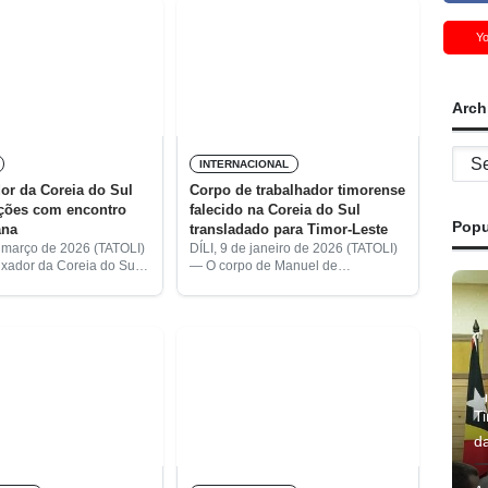
Y
Arch
Archi
INTERNACIONAL
or da Coreia do Sul
Corpo de trabalhador timorense
nções com encontro
falecido na Coreia do Sul
Popu
ana
transladado para Timor-Leste
e março de 2026 (TATOLI)
DÍLI, 9 de janeiro de 2026 (TATOLI)
ador da Coreia do Sul
— O corpo de Manuel de
Leste, Chang Hayeong,
Albuquerque, jovem timorense de
oje, pela primeira vez,
30 anos que morreu na costa de
eiro-Ministro (PM),
Geoje, na Coreia do Sul,
usmão,
T
d