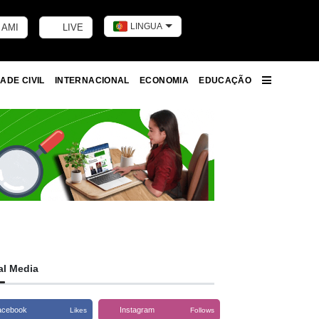
LINGUA
 AMI
LIVE
Toggle dark m
ADE CIVIL
INTERNACIONAL
ECONOMIA
EDUCAÇÃO
More
al Media
acebook
Instagram
Likes
Follows