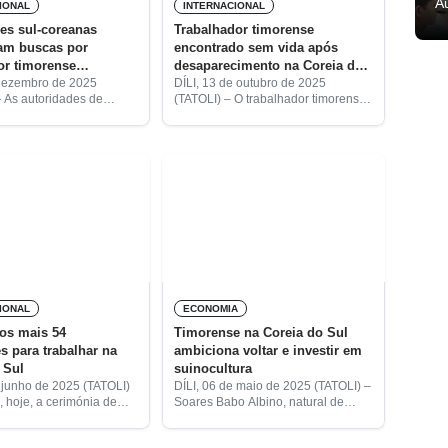
A
IONAL
INTERNACIONAL
es sul-coreanas
Trabalhador timorense
cam buscas por
encontrado sem vida após
or timorense
desaparecimento na Coreia do
cido
Sul
 dezembro de 2025
DÍLI, 13 de outubro de 2025
 As autoridades de
(TATOLI) – O trabalhador timorense
marítima sul-coreanas
Domingos da Costa Nunes,
aram as buscas pelo
desaparecido no passado dia 10 de
r timorense Manuel
outubro numa zona costeira de
desaparecido no passado
Gageodo, ilha no
novembro
IONAL
ECONOMIA
os mais 54
Timorense na Coreia do Sul
s para trabalhar na
ambiciona voltar e investir em
 Sul
suinocultura
e junho de 2025 (TATOLI)
DÍLI, 06 de maio de 2025 (TATOLI) –
, hoje, a cerimónia de
Soares Babo Albino, natural de
de 54 timorenses que
Ermera, encontra-se, atualmente, a
, na próxima semana, para
trabalhar na Coreia do Sul, num