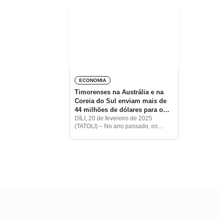
a Coreia do
ECONOMIA
Timorenses na Austrália e na
Coreia do Sul enviam mais de
44 milhões de dólares para o
país
DÍLI, 20 de fevereiro de 2025
(TATOLI) – No ano passado, os
trabalhadores timorenses na
Austrália e na Coreia do Sul
transferiram mais de 44 milhões de
dólares americanos
More posts