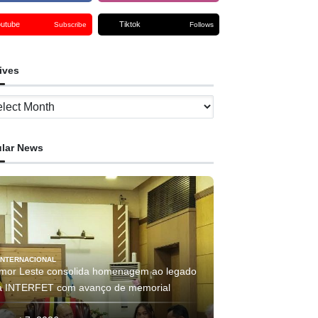
outube
Tiktok
Subscribe
Follows
ives
ves
lar News
INTERNACIONAL
imor Leste consolida homenagem ao legado
a INTERFET com avanço de memorial