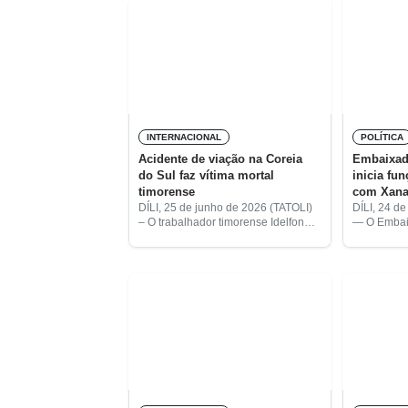
INTERNACIONAL
POLÍTICA
Acidente de viação na Coreia
Embaixad
do Sul faz vítima mortal
inicia fu
timorense
com Xan
DÍLI, 25 de junho de 2026 (TATOLI)
DÍLI, 24 d
– O trabalhador timorense Idelfonso
— O Embaix
Saturnino dos Santos morreu na
em Timor-
sequência de um acidente de
reuniu-se h
viação ocorrido por volta das 06h30
com o Prim
desta
Xanana G