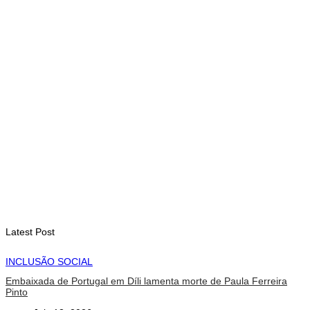
milhões de pessoas até 2027
August 6, 2026
INTERNACIONAL
Contingente militar australiano chega a Díli para participar na
Maratona Internacional de 2026
August 6, 2026
Latest Post
INCLUSÃO SOCIAL
Embaixada de Portugal em Díli lamenta morte de Paula Ferreira
Pinto