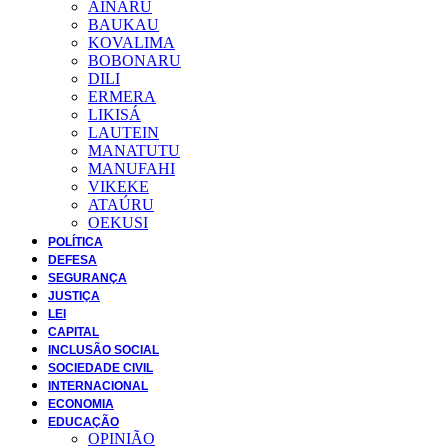
AINARU
BAUKAU
KOVALIMA
BOBONARU
DILI
ERMERA
LIKISÁ
LAUTEIN
MANATUTU
MANUFAHI
VIKEKE
ATAÚRU
OEKUSI
POLÍTICA
DEFESA
SEGURANÇA
JUSTIÇA
LEI
CAPITAL
INCLUSÃO SOCIAL
SOCIEDADE CIVIL
INTERNACIONAL
ECONOMIA
EDUCAÇÃO
OPINIÃO