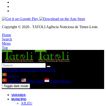
Copyright © 2026 . TATOLI Agência Noticiosa de Timor-Leste.
Home
Search
Menu
Top
ANUNSIU
KONA-BA AMI
LIVE
LINGUA
TETUN
ENGLISH
INDONESIA
Toggle dark mode
VARANDA
MUNICÍPIO
AILEU