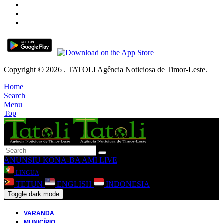
Copyright © 2026 . TATOLI Agência Noticiosa de Timor-Leste.
Home
Search
Menu
Top
ANUNSIU
KONA-BA AMI
LIVE
LINGUA
TETUN
ENGLISH
INDONESIA
Toggle dark mode
VARANDA
MUNICÍPIO