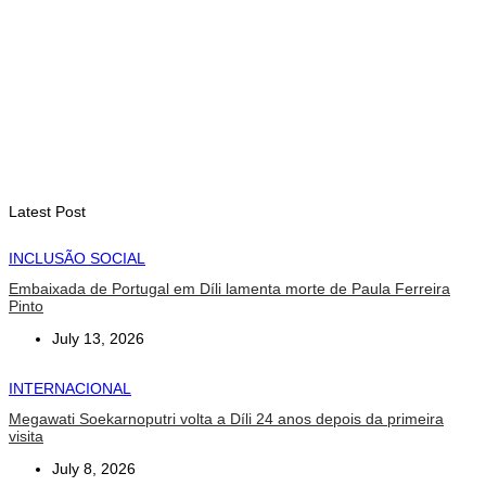
INTERNACIONAL
Contingente militar australiano chega a Díli para participar na
Maratona Internacional de 2026
August 6, 2026
Latest Post
INCLUSÃO SOCIAL
Embaixada de Portugal em Díli lamenta morte de Paula Ferreira
Pinto
July 13, 2026
INTERNACIONAL
Megawati Soekarnoputri volta a Díli 24 anos depois da primeira
visita
July 8, 2026