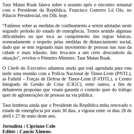
Taur Matan Ruak falava sobre o assunto após o encontro semanal
com o Presidente da República, Francisco Guterres Lú Olo, no
Pálacio Presidencial, em Díli, hoje.
“Falámos sobre as medidas de confinamento a serem adotadas neste
segundo período do estado de emergência. Temos sentido algumas
dificuldades no que toca ao cumprimento das regras básicas,
nomeadamente o respeito pelas medidas de distanciamento social,
dado que se tem registado mais movimento de pessoas nas ruas da
cidade e mais trânsito. Isto leva-nos a um certo descontrolo da
situação”, revelou o Primeiro-Ministro, Taur Matan Ruak.
O Chefe do Executivo adiantou ainda que está agendada para esta
tarde uma reunião com a Polícia Nacional de Timor-Leste (PNTL),
as Falintil – Forças de Defesa de Timor-Leste (F-FDTL), o Centro
Integrado de Gestão de Crise (CIGC), entre outros, a fim de
debaterem propostas que visam garantir o controlo quer do tráfego
quer de aglomerações de pessoas na via pública.
Taur lembrou ainda que o Presidente da República tinha renovado o
estado de emergência por mais 30 dias, a vigorar entre os dias 28 de
abril e 27 de maio deste ano.
Jornalista : Cipriano Colo
Editór : Cancio Ximene.