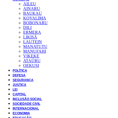
AILEU
AINARU
BAUKAU
KOVALIMA
BOBONARU
DILI
ERMERA
LIKISÁ
LAUTEIN
MANATUTU
MANUFAHI
VIKEKE
ATAÚRU
OEKUSI
POLÍTICA
DEFESA
SEGURANÇA
JUSTIÇA
LEI
CAPITAL
INCLUSÃO SOCIAL
SOCIEDADE CIVIL
INTERNACIONAL
ECONOMIA
EDUCAÇÃO