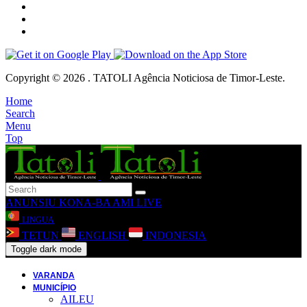
Copyright © 2026 . TATOLI Agência Noticiosa de Timor-Leste.
Home
Search
Menu
Top
ANUNSIU
KONA-BA AMI
LIVE
LINGUA
TETUN
ENGLISH
INDONESIA
Toggle dark mode
VARANDA
MUNICÍPIO
AILEU