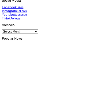
Social Media
Facebook
Likes
Instagram
Follows
Youtube
Subscribe
Tiktok
Follows
Archives
Archives
Popular News
INTERNACIONAL
Atletas timorenses e chineses dominam a Maratona
Internacional de Díli
August 8, 2026
DESPORTO
Associação Asiática de Atletismo quer acompanhar evolução
da modalidade em Timor Leste