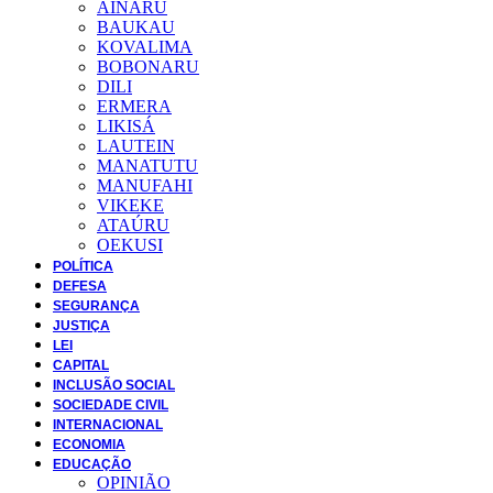
AINARU
BAUKAU
KOVALIMA
BOBONARU
DILI
ERMERA
LIKISÁ
LAUTEIN
MANATUTU
MANUFAHI
VIKEKE
ATAÚRU
OEKUSI
POLÍTICA
DEFESA
SEGURANÇA
JUSTIÇA
LEI
CAPITAL
INCLUSÃO SOCIAL
SOCIEDADE CIVIL
INTERNACIONAL
ECONOMIA
EDUCAÇÃO
OPINIÃO