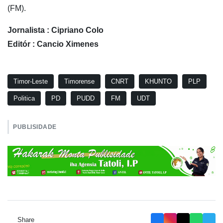
(FM).
Jornalista : Cipriano Colo
Editór : Cancio Ximenes
Timor-Leste
Timorense
CNRT
KHUNTO
PLP
Politica
PD
PUDD
FM
UDT
PUBLISIDADE
Share