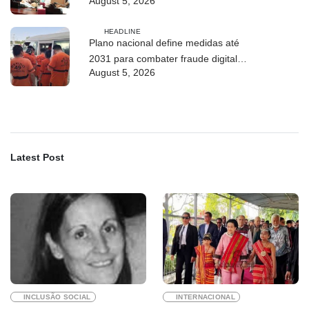
August 5, 2026
Conselho de Ministros
HEADLINE
Plano nacional define medidas até
2031 para combater fraude digital e
August 5, 2026
tráfico de pessoas
Latest Post
INCLUSÃO SOCIAL
INTERNACIONAL