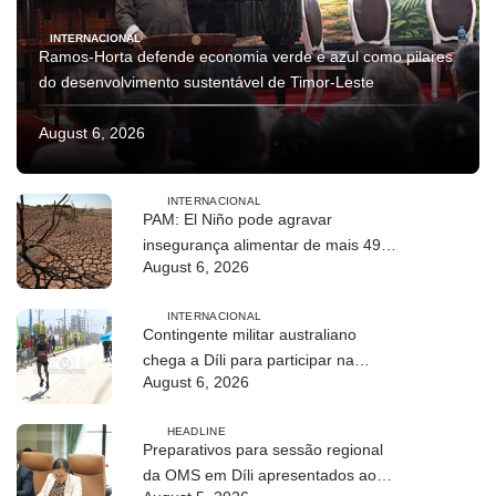
INTERNACIONAL
Ramos-Horta defende economia verde e azul como pilares
do desenvolvimento sustentável de Timor-Leste
August 6, 2026
INTERNACIONAL
PAM: El Niño pode agravar
insegurança alimentar de mais 49
August 6, 2026
milhões de pessoas até 2027
INTERNACIONAL
Contingente militar australiano
chega a Díli para participar na
August 6, 2026
Maratona Internacional de 2026
HEADLINE
Preparativos para sessão regional
da OMS em Díli apresentados ao