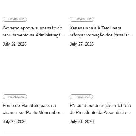
HEADLINE
HEADLINE
Governo aprova suspensão do
Xanana apela à Tatoli para
recrutamento na Administração
reforçar formação dos jornalistas
Pública
e investir na investigação
July 29, 2026
July 27, 2026
HEADLINE
POLÍTICA
Ponte de Manatuto passa a
PN condena detenção arbitrária
chamar-se “Ponte Monsenhor
do Presidente da Assembleia
Martinho da Costa Lopes”
Nacional Popular guineense
July 22, 2026
July 21, 2026