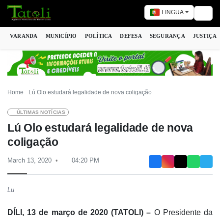
LINGUA
Togg
VARANDA
MUNICÍPIO
POLÍTICA
DEFESA
SEGURANÇA
JUSTIÇA
Home
Lú Olo estudará legalidade de nova coligação
ÚLTIMAS NOTÍCIAS
Lú Olo estudará legalidade de nova
coligação
March 13, 2020
04:20 PM
Lu
DÍLI, 13 de março de 2020 (TATOLI) –
O Presidente da