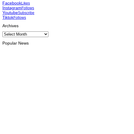
Facebook
Likes
Instagram
Follows
Youtube
Subscribe
Tiktok
Follows
Archives
Archives
Popular News
INTERNACIONAL
Atletas timorenses e chineses dominam a Maratona
Internacional de Díli
August 8, 2026
DESPORTO
Associação Asiática de Atletismo quer acompanhar evolução
da modalidade em Timor Leste