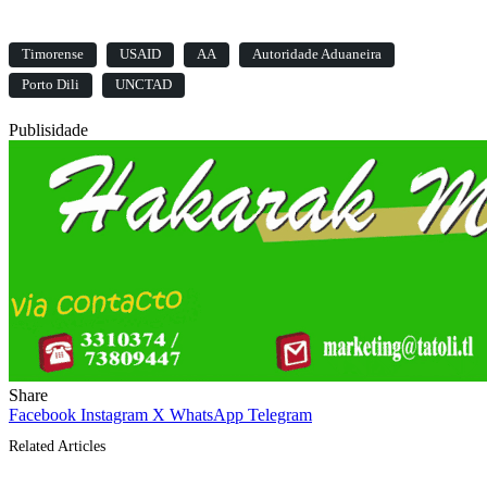
Timorense
USAID
AA
Autoridade Aduaneira
Porto Dili
UNCTAD
Publisidade
Share
Facebook
Instagram
X
WhatsApp
Telegram
Related Articles