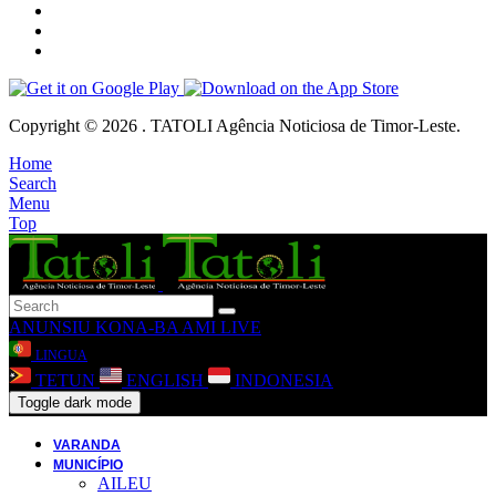
Copyright © 2026 . TATOLI Agência Noticiosa de Timor-Leste.
Home
Search
Menu
Top
ANUNSIU
KONA-BA AMI
LIVE
LINGUA
TETUN
ENGLISH
INDONESIA
Toggle dark mode
VARANDA
MUNICÍPIO
AILEU