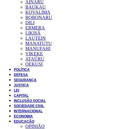
AINARU
BAUKAU
KOVALIMA
BOBONARU
DILI
ERMERA
LIKISÁ
LAUTEIN
MANATUTU
MANUFAHI
VIKEKE
ATAÚRU
OEKUSI
POLÍTICA
DEFESA
SEGURANÇA
JUSTIÇA
LEI
CAPITAL
INCLUSÃO SOCIAL
SOCIEDADE CIVIL
INTERNACIONAL
ECONOMIA
EDUCAÇÃO
OPINIÃO