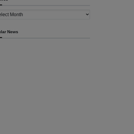
ves
lar News
INTERNACIONAL
imor Leste consolida homenagem ao legado
a INTERFET com avanço de memorial
ugust 7, 2026
INTERNACIONAL
Timor-Leste vai acolher 25.º