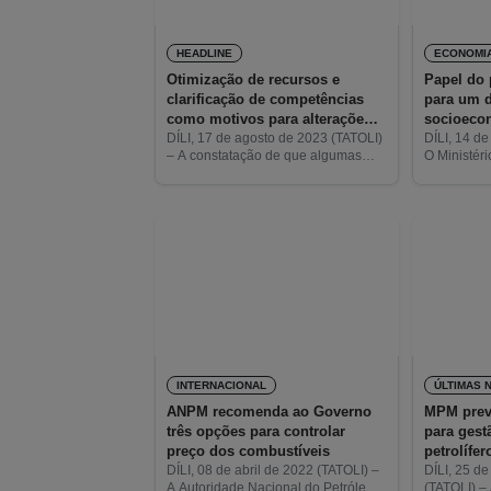
HEADLINE
ECONOMI
Otimização de recursos e
Papel do 
clarificação de competências
para um 
como motivos para alterações
socioecon
em leis sobre recursos
tema da c
DÍLI, 17 de agosto de 2023 (TATOLI)
DÍLI, 14 de
– A constatação de que algumas
O Ministéri
energéticos
leis relativas à gestão de recursos
(MPM) real
naturais (petróleo e gás), e
tema “O Pap
instituições que a tutelam, não
Mineral pa
INTERNACIONAL
ÚLTIMAS 
ANPM recomenda ao Governo
MPM prev
três opções para controlar
para gest
preço dos combustíveis
petrolífer
DÍLI, 08 de abril de 2022 (TATOLI) –
DÍLI, 25 d
A Autoridade Nacional do Petróleo e
(TATOLI) –