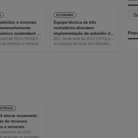
Archi
A
ECONOMIA
petróleo e minerais
Equipa técnica de três
desenvolvimento
ministérios discutem
Popu
ómico sustentável é
implementação de subsídio de
onferência
combustíveis
 abril de 2023 (TATOLI) –
DÍLI, 28 de abril de 2022 (TATOLI) –
o do Petróleo e Minerais
As equipas técnicas dos Ministérios
izou um seminário sob o
dos Transportes e Comunicações
el do Setor Petrolífero e
(MTC), da Agricultura e Pescas
ra
(MAP) e do Petróleo e Minerais
(MPM)
T
d
NOTÍCIAS
A
ê alocar orçamento
ão de recursos
os e minerais
e setembro de 2020
 A proposta do orçamento