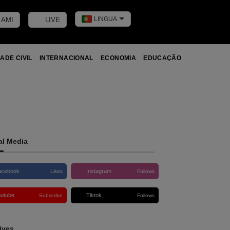
LINGUA
 AMI
LIVE
Toggle dark m
ADE CIVIL
INTERNACIONAL
ECONOMIA
EDUCAÇÃO
al Media
acebook
Instagram
Likes
Follows
outube
Tiktok
Subscribe
Follows
ives