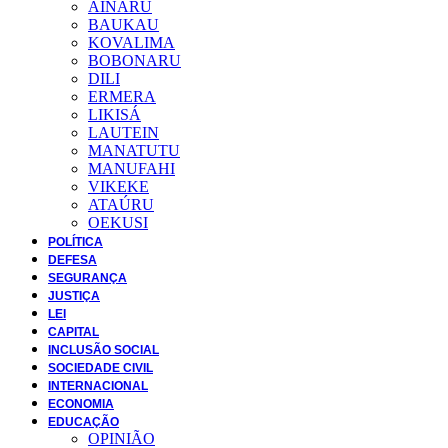
AINARU
BAUKAU
KOVALIMA
BOBONARU
DILI
ERMERA
LIKISÁ
LAUTEIN
MANATUTU
MANUFAHI
VIKEKE
ATAÚRU
OEKUSI
POLÍTICA
DEFESA
SEGURANÇA
JUSTIÇA
LEI
CAPITAL
INCLUSÃO SOCIAL
SOCIEDADE CIVIL
INTERNACIONAL
ECONOMIA
EDUCAÇÃO
OPINIÃO