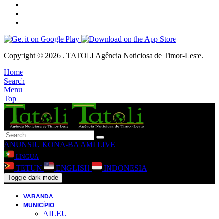
Copyright © 2026 . TATOLI Agência Noticiosa de Timor-Leste.
Home
Search
Menu
Top
ANUNSIU
KONA-BA AMI
LIVE
LINGUA
TETUN
ENGLISH
INDONESIA
Toggle dark mode
VARANDA
MUNICÍPIO
AILEU