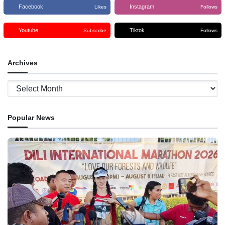
Facebook
Instagram
Likes
Follows
Youtube
Tiktok
Subscribe
Follows
Archives
Archives
Popular News