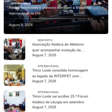
INTERNACIONAL
Atletas timorenses e chineses dominam a Maratona
Internacional de Díli
August 8, 2026
DESPORTO
Associação Asiática de Atletismo
quer acompanhar evolução da
August 7, 2026
modalidade em Timor Leste
INTERNACIONAL
Timor Leste consolida homenagem
ao legado da INTERFET com
August 7, 2026
avanço de memorial
INTERNACIONAL
Timor-Leste vai acolher 25.º Fórum
Asiático de Liturgia em setembro
August 7, 2026