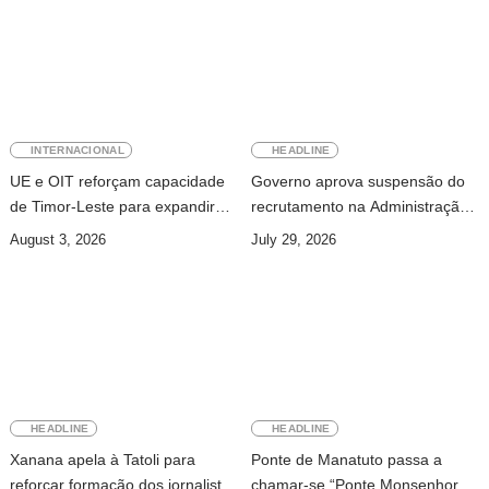
INTERNACIONAL
HEADLINE
UE e OIT reforçam capacidade
Governo aprova suspensão do
de Timor-Leste para expandir
recrutamento na Administração
cobertura da segurança social
Pública
August 3, 2026
July 29, 2026
HEADLINE
HEADLINE
Xanana apela à Tatoli para
Ponte de Manatuto passa a
reforçar formação dos jornalistas
chamar-se “Ponte Monsenhor